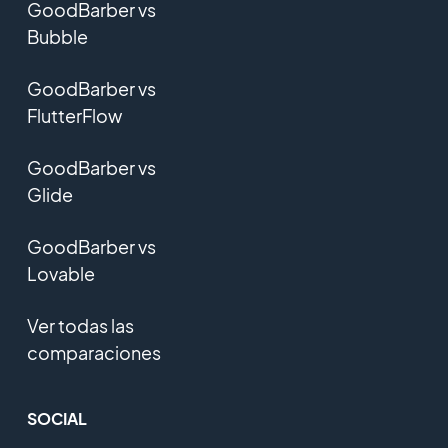
GoodBarber vs
Bubble
GoodBarber vs
FlutterFlow
GoodBarber vs
Glide
GoodBarber vs
Lovable
Ver todas las
comparaciones
SOCIAL