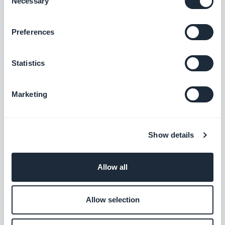
Necessary
Selection
Gratis
Preferences
Zoho CRM
Statistics
Mejore sus relaciones con los clientes
Gratis
Marketing
Asistente AI
Show details
Simplifique la creación de contenidos con el
Asistente de IA, impulsado por OpenAI
Allow all
Gratis
Allow selection
LottieFiles