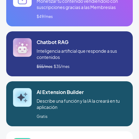
Monetizar tu contenido vendiéndolo con
suscripciones gracias a las Membresías
$49/mes
Chatbot RAG
Inteligencia artificial que responde a sus
contenidos
$55/mes
$35/mes
AI Extension Builder
Describe una función y la IA la creará en tu
aplicación
Gratis