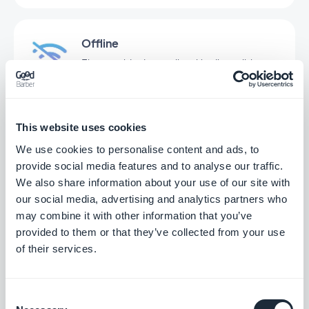
Offline
El contenido de tu aplicación disponible
incluso sin conexión
Gratis
This website uses cookies
We use cookies to personalise content and ads, to
Búsqueda
provide social media features and to analyse our traffic.
Integra un motor de búsqueda interno en tu
We also share information about your use of our site with
aplicación para que los usuarios puedan
our social media, advertising and analytics partners who
encontrar tu contenido en un abrir y cerrar
Gratis
de ojos con la extensión de búsqueda de
may combine it with other information that you’ve
GoodBarber.
provided to them or that they’ve collected from your use
of their services.
SurveyMonkey
Recopilar y analizar datos
Consent