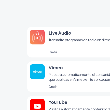
Live Audio
Transmite programas de radio en dire
Gratis
Vimeo
Muestra automáticamente el conteni
que publicas en Vimeo en tu aplicación
GoodBarber con nuestra integración 
Gratis
Vimeo, para la sincronización en tiemp
real de tus publicaciones.
YouTube
Publica automáticamente contenido 