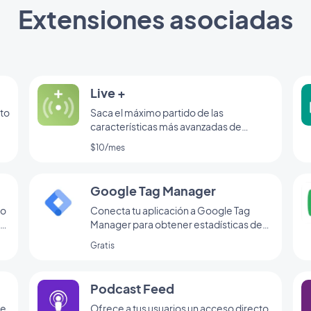
Extensiones asociadas
Live +
cto
Saca el máximo partido de las
características más avanzadas de
distribución de canales de radio
$10/mes
Google Tag Manager
do
Conecta tu aplicación a Google Tag
Manager para obtener estadísticas de
de
uso adicionales
Gratis
o
Podcast Feed
de
Ofrece a tus usuarios un acceso directo