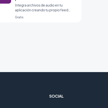
Integra archivos de audio en tu
aplicación creando tu propio feed
personalizado con la integración de
Gratis
sonido personalizado de GoodBarber.
SOCIAL