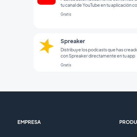
tu canal de YouTube en tu aplicación c
la integración de YouTube GoodBarbe
Gratis
Spreaker
Distribuye los podcasts que has cread
con Spreaker directamente en tu app
Gratis
EMPRESA
PRODU