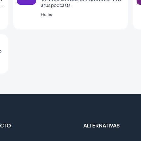
on
a tus podcasts.
r.
Gratis
o
CTO
ALTERNATIVAS