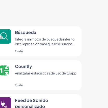
Búsqueda
Integra un motor de búsqueda interno
en tu aplicación para que los usuarios
puedan encontrar tu contenido en un
Gratis
abrir y cerrar de ojos con la extensión de
búsqueda de GoodBarber.
Countly
Analiza las estadísticas de uso de tu app
Gratis
Feed de Sonido
personalizado