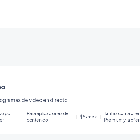
eo
rogramas de vídeo en directo
do por
Para aplicaciones de
Tarifas con la ofe
|
|
$5/mes
|
er
contenido
Premium y la ofer