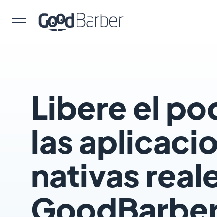
Libere el po
las aplicaci
nativas real
GoodBarbe