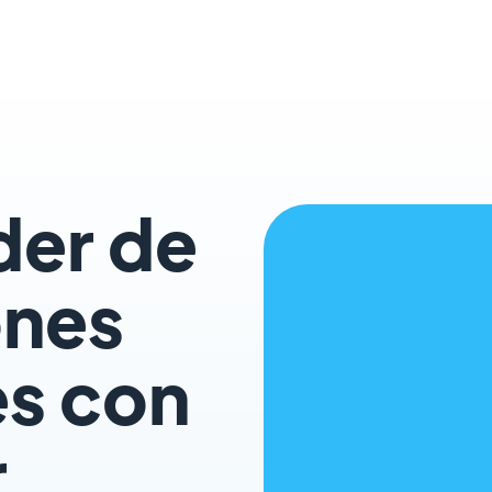
der de
ones
es con
r