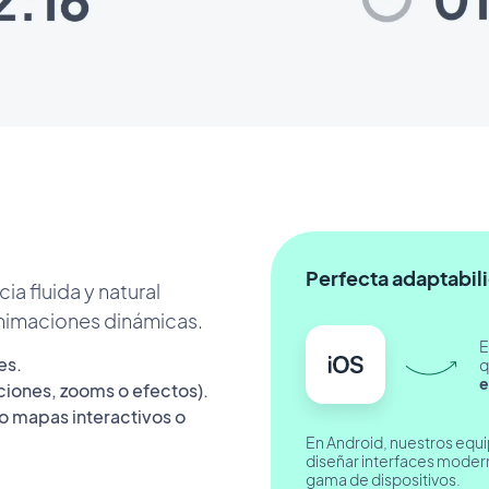
Perfecta adaptabili
a fluida y natural
animaciones dinámicas.
E
es.
q
e
iones, zooms o efectos).
o mapas interactivos o
En Android, nuestros equ
diseñar interfaces modern
gama de dispositivos.