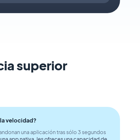
ia superior
 la velocidad?
andonan una aplicación tras sólo 3 segundos
una app nativa, les ofreces una capacidad de