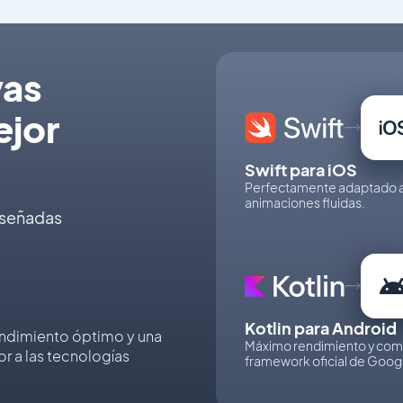
vas
ejor
Swift para iOS
Perfectamente adaptado al 
animaciones fluidas.
iseñadas
Kotlin para Android
rendimiento óptimo y una
Máximo rendimiento y compa
r a las tecnologías
framework oficial de Goog