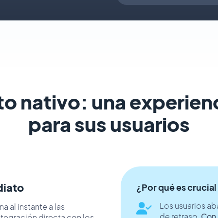
o nativo: una experienc
para sus usuarios
diato
¿Por qué es crucial
Los usuarios ab
a al instante a las
de retraso.
Con 
integración directa con los