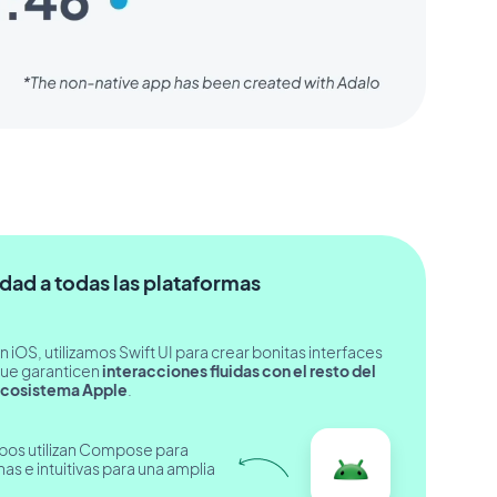
dad a todas las plataformas
n iOS, utilizamos Swift UI para crear bonitas interfaces
ue garanticen
interacciones fluidas con el resto del
cosistema Apple
.
ipos utilizan Compose para
as e intuitivas para una amplia