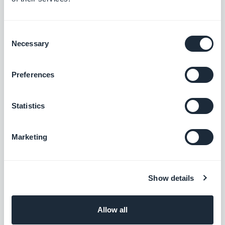
Consent
Necessary
Selection
Cómo vender una aplicación a las escuelas
Preferences
Reune a profesores y estudiantes, padres y personal
educativo en una aplicación para una escuela
Statistics
Marketing
Show details
Allow all