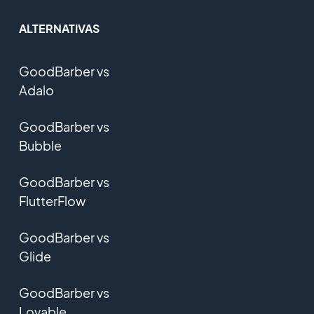
ALTERNATIVAS
GoodBarber vs
Adalo
GoodBarber vs
Bubble
GoodBarber vs
FlutterFlow
GoodBarber vs
Glide
GoodBarber vs
Lovable