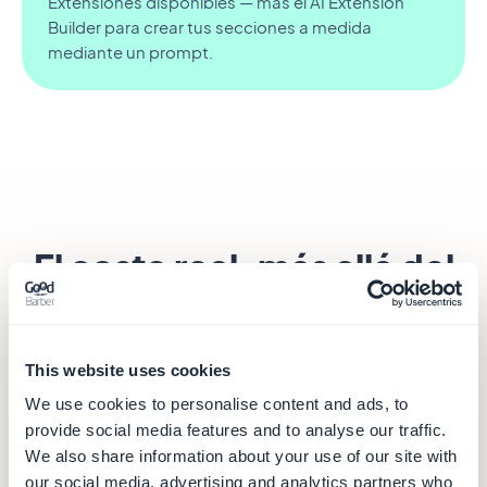
Extensiones disponibles — más el AI Extension
Builder para crear tus secciones a medida
mediante un prompt.
El coste real, más allá del
precio anunciado
El precio de Adalo no lo cubre todo: publicar en
This website uses cookies
nativo y vender en la app exigen
cuentas de
We use cookies to personalise content and ads, to
desarrollador, integraciones y planes superiores
.
provide social media features and to analyse our traffic.
Esto es lo que está incluido en cada lado.
We also share information about your use of our site with
our social media, advertising and analytics partners who