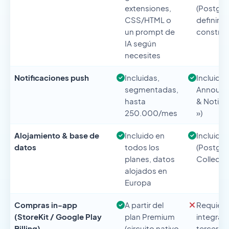
extensiones,
(Postgre
CSS/HTML o
definir a
un prompt de
construir
IA según
necesites
Notificaciones push
Incluidas,
Incluidas 
segmentadas,
Announ
hasta
& Notifi
250.000/mes
»)
Alojamiento & base de
Incluido en
Incluido
datos
todos los
(Postgre
planes, datos
Collecti
alojados en
Europa
Compras in-app
A partir del
Requiere
(StoreKit / Google Play
plan Premium
integrac
Billing)
(circuito nativo
terceros