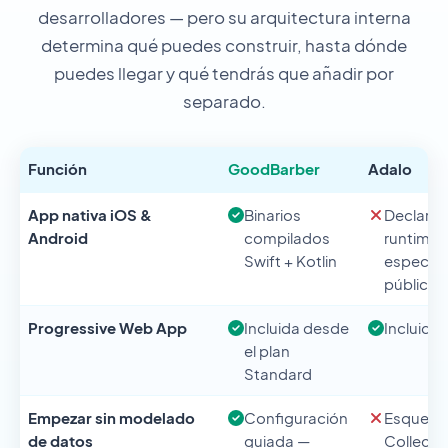
desarrolladores — pero su arquitectura interna
determina qué puedes construir, hasta dónde
puedes llegar y qué tendrás que añadir por
separado.
Función
GoodBarber
Adalo
App nativa iOS &
Binarios
Declara
Android
compilados
runtime 
Swift + Kotlin
especifi
pública
Progressive Web App
Incluida desde
Incluida
el plan
Standard
Empezar sin modelado
Configuración
Esquema
de datos
guiada —
Collecti