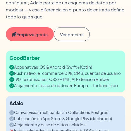
configurar; Adalo parte de un esquema de datos por
modelar — y esa diferencia en el punto de entrada define
todo lo que sigue.
Empieza gratis
Ver precios
GoodBarber
Apps nativas iOS & Android (Swift + Kotlin)
Push nativo, e-commerce 0 %, CMS, cuentas de usuario
190+ extensiones, CSS/HTML, AI Extension Builder
Alojamiento + base de datos en Europa — todo incluido
Adalo
Canvas visual multipantalla + Collections Postgres
Publicación en App Store & Google Play (declarada)
Alojamiento y base de datos incluidos
Escalabilidad limitada más allá de ~5.000 usuarios