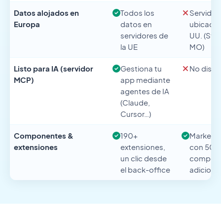
Datos alojados en
Todos los
Servidor
Europa
datos en
ubicados
servidores de
UU. (St. 
la UE
MO)
Listo para IA (servidor
Gestiona tu
No dispo
MCP)
app mediante
agentes de IA
(Claude,
Cursor…)
Componentes &
190+
Marketp
extensiones
extensiones,
con 50+
un clic desde
compon
el back-office
adiciona