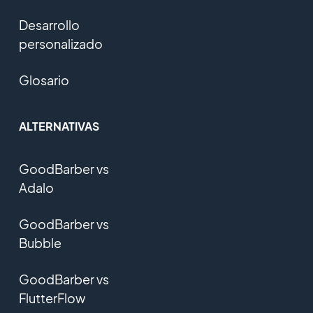
Desarrollo
personalizado
Glosario
ALTERNATIVAS
GoodBarber vs
Adalo
GoodBarber vs
Bubble
GoodBarber vs
FlutterFlow