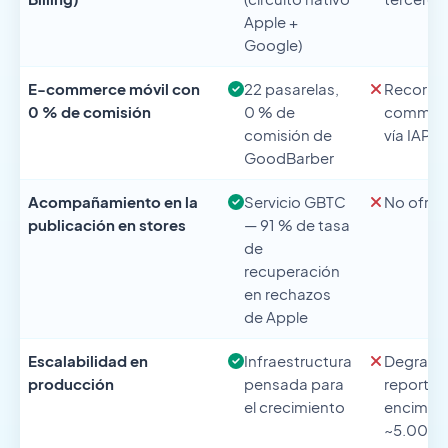
Apple +
Google)
E-commerce móvil con
22 pasarelas,
Recorrid
0 % de comisión
0 % de
commerc
comisión de
vía IAPH
GoodBarber
Acompañamiento en la
Servicio GBTC
No ofrec
publicación en stores
— 91 % de tasa
de
recuperación
en rechazos
de Apple
Escalabilidad en
Infraestructura
Degrada
producción
pensada para
reportad
el crecimiento
encima 
~5.000 u