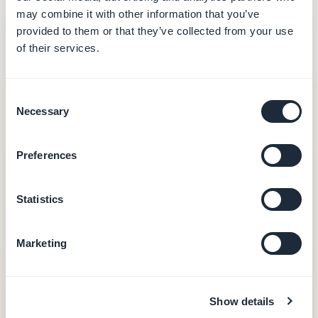
may combine it with other information that you’ve
provided to them or that they’ve collected from your use
GoodBarber
— desde 30 €/mes
of their services.
30 €
/mes (facturación anual)
Consent
Alojamiento y base de datos (datos en Europa)
Necessary
Selection
CMS y back-office
Notificaciones push (10.000/mes)
Preferences
Analítica integrada
Output PWA
0 % de comisión en las transacciones de e-
Statistics
commerce
Apps nativas iOS + Android — desde 55 €/mes
Marketing
Output nativo iOS + Android (Swift + Kotlin)
Compras in-app nativas (Apple StoreKit /
Google Play Billing)
Show details
Autenticación de usuario, fidelización, reservas