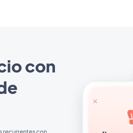
cio con
 de
s recurrentes con