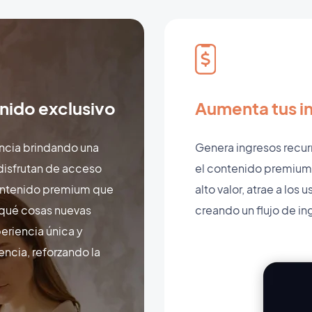
enido exclusivo
Aumenta tus i
encia brindando una
Genera ingresos recu
 disfrutan de acceso
el contenido premium 
 contenido premium que
alto valor, atrae a los
 qué cosas nuevas
creando un flujo de in
periencia única y
encia, reforzando la