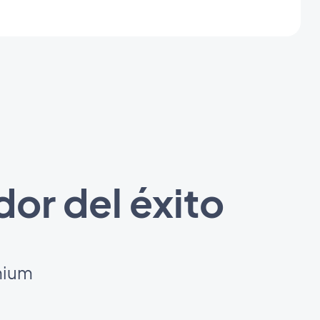
or del éxito
mium