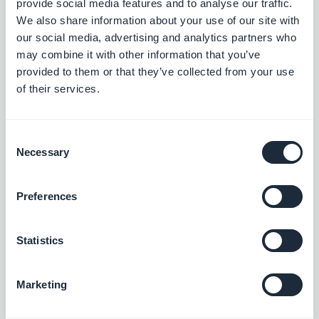
provide social media features and to analyse our traffic.
Unifica tus contenidos, refuerza tu
We also share information about your use of our site with
presencia
our social media, advertising and analytics partners who
Gratis
may combine it with other information that you’ve
provided to them or that they’ve collected from your use
of their services.
Guía interactiva
Crea un tutorial integrado y guía a tus
Consent
usuarios la primera vez que inicien su
Necessary
Selection
aplicación
$5/mes
Preferences
CMS Acerca de
Statistics
Preséntate con una sección dedicada
Gratis
Marketing