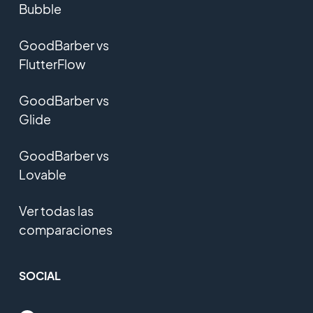
Bubble
GoodBarber vs
FlutterFlow
GoodBarber vs
Glide
GoodBarber vs
Lovable
Ver todas las
comparaciones
SOCIAL