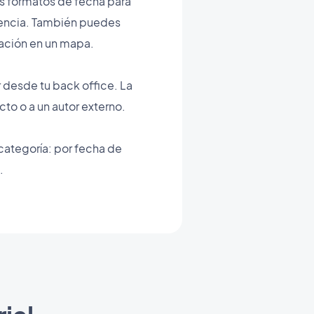
s formatos de fecha para
diencia. También puedes
zación en un mapa.
r desde tu back office. La
to o a un autor externo.
 categoría: por fecha de
.