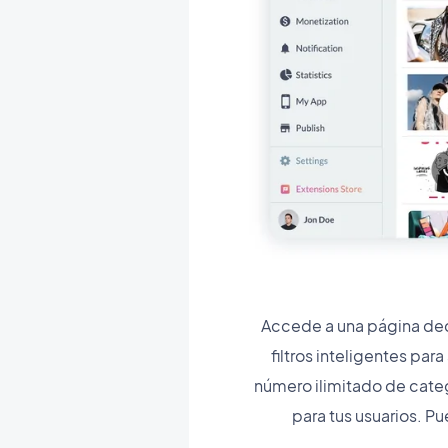
Accede a una página ded
filtros inteligentes pa
número ilimitado de catego
para tus usuarios. P