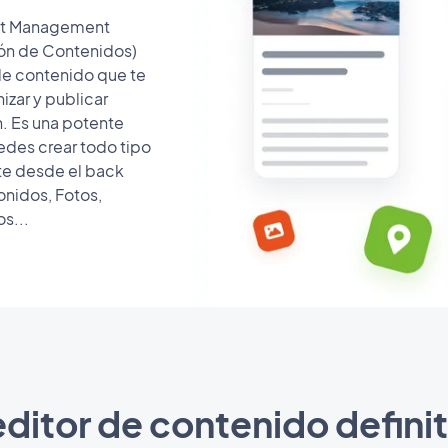
nt Management
ón de Contenidos)
de contenido que te
nizar y publicar
n. Es una potente
edes crear todo tipo
e desde el back
Sonidos, Fotos,
s...
editor de contenido defini