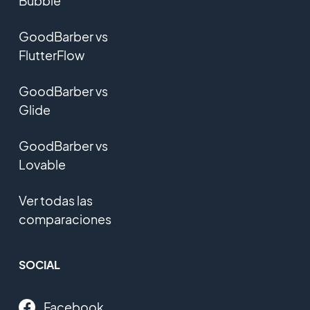
Bubble
GoodBarber vs
FlutterFlow
GoodBarber vs
Glide
GoodBarber vs
Lovable
Ver todas las
comparaciones
SOCIAL
Facebook