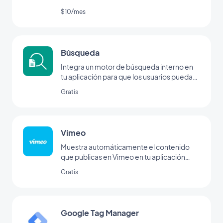
distribución de canales de radio
$10/mes
Búsqueda
Integra un motor de búsqueda interno en
tu aplicación para que los usuarios puedan
encontrar tu contenido en un abrir y cerrar
Gratis
de ojos con la extensión de búsqueda de
GoodBarber.
Vimeo
Muestra automáticamente el contenido
que publicas en Vimeo en tu aplicación
GoodBarber con nuestra integración de
Gratis
Vimeo, para la sincronización en tiempo
real de tus publicaciones.
Google Tag Manager