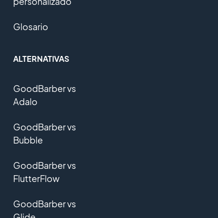
personalizado
Glosario
ALTERNATIVAS
GoodBarber vs
Adalo
GoodBarber vs
Bubble
GoodBarber vs
FlutterFlow
GoodBarber vs
Glide