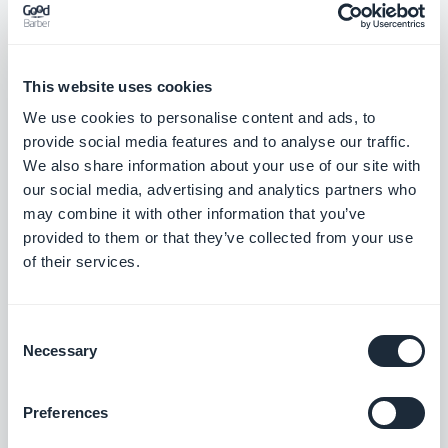
Google Sitemap y Search Console
This website uses cookies
Optimice la visibilidad de su PWA en
We use cookies to personalise content and ads, to
Google.
provide social media features and to analyse our traffic.
Gratis
We also share information about your use of our site with
our social media, advertising and analytics partners who
may combine it with other information that you’ve
provided to them or that they’ve collected from your use
Google AMP: páginas móviles
of their services.
aceleradas
Aumenta la visibilidad y genera más tráfico
en tu Aplicación Web Progresiva
Consent
Gratis
Necessary
Selection
Preferences
Vimeo