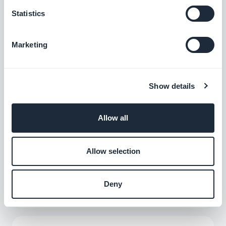
Muestra automáticamente el contenido
Statistics
que publicas en Vimeo en tu aplicación
GoodBarber con nuestra integración de
Gratis
Vimeo, para la sincronización en tiempo
real de tus publicaciones.
Marketing
RSS Feed
Sincroniza tu contenido online externo con
Show details
tu aplicación con la integración de RSS
feed de GoodBarber.
Gratis
Allow all
Allow selection
Podcast Feed
Ofrece a tus usuarios un acceso directo a
tus podcasts.
Deny
Gratis