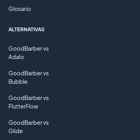
Glosario
ALTERNATIVAS
GoodBarber vs
Adalo
GoodBarber vs
Bubble
GoodBarber vs
FlutterFlow
GoodBarber vs
Glide