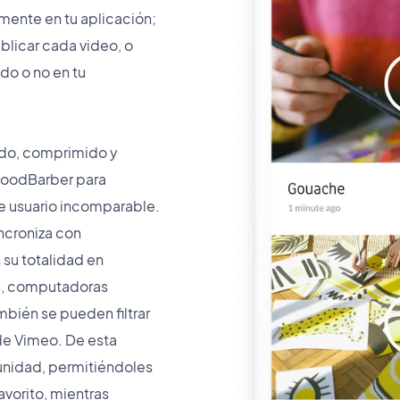
ente en tu aplicación;
ublicar cada video, o
do o no en tu
do, comprimido y
oodBarber para
de usuario incomparable.
ncroniza con
su totalidad en
ts, computadoras
ambién se pueden filtrar
 de Vimeo. De esta
munidad, permitiéndoles
avorito, mientras