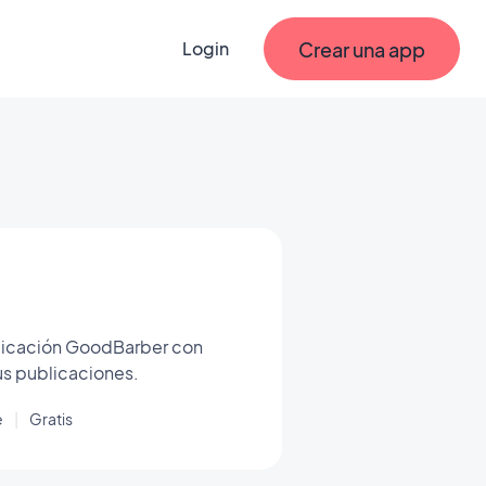
Crear una app
Login
plicación GoodBarber con
us publicaciones.
e
|
Gratis