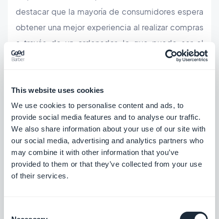
destacar que la mayoría de consumidores espera
obtener una mejor experiencia al realizar compras
a través de un ordenador, lo que puede ser el
motivo por el que la cantidad de compras
realizadas a través de estos dispositivos es mayor
que en plataformas móviles, pero esta situación
This website uses cookies
puede cambiar. Con las herramientas adecuadas
We use cookies to personalise content and ads, to
provide social media features and to analyse our traffic.
para crear una buena funcionalidad de m-
We also share information about your use of our site with
commerce, junto con conocimientos sobre qué es
our social media, advertising and analytics partners who
lo que los clientes esperan encontrar al realizar
may combine it with other information that you’ve
provided to them or that they’ve collected from your use
compras en línea, la idea de migrar todas las
of their services.
compras a las plataformas móviles es
verdaderamente factible.
Consent