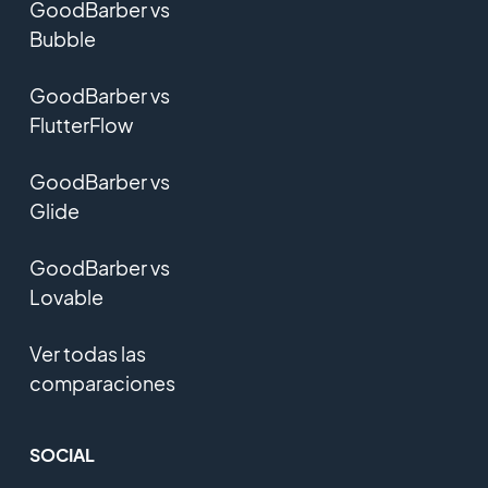
GoodBarber vs
Bubble
GoodBarber vs
FlutterFlow
GoodBarber vs
Glide
GoodBarber vs
Lovable
Ver todas las
comparaciones
SOCIAL