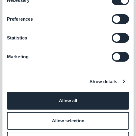
Necessary
Selection
El comercio móvil es una
oportunidad de negocio
que no cuenta con muchas más limitaciones de
Preferences
cara a los usuarios que el e-commerce general, de
modo que no aprovechar todas sus ventajas
Statistics
puede generar grandes pérdidas. Tanto si estás
vendiendo un producto como un servicio, dar la
Marketing
oportunidad a tus usuarios a comprar en cualquier
lugar y momento tu bien, demostrará a tus usuarios
que tu marca se interesa por las necesidades de
Show details
los usuarios y no tiene ningún problema en
adaptarse a sus preferencias. Los resultados que
Allow all
obtendrás serán unos clientes satisfechos con tu
marca y un incremento de las ventas. No esperes
Allow selection
más a empezar a diseñar tu plan de m-commerce,