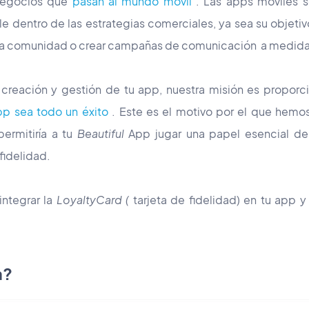
negocios que
pasan al mundo móvil
. Las apps móviles s
e dentro de las estrategias comerciales, ya
sea su objeti
una comunidad o crear campañas de comunicación a medida 
reación y gestión de tu app, nuestra misión es proporci
pp sea todo un éxito
. Este es el motivo por el que hemos
ermitiría a tu
Beautiful
App jugar una papel esencial den
fidelidad.
integrar la
Loyalty
Card (
tarjeta de fidelidad) en tu app 
a?