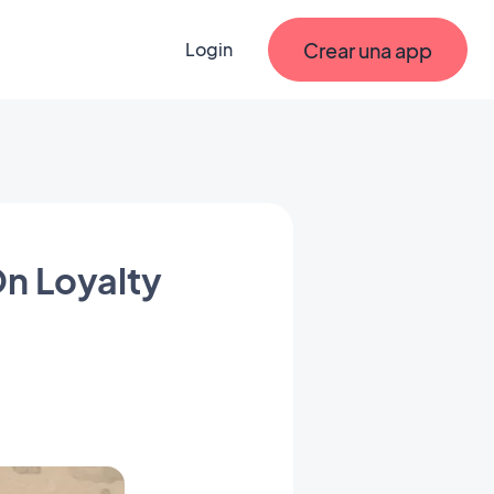
Crear una app
Login
On Loyalty