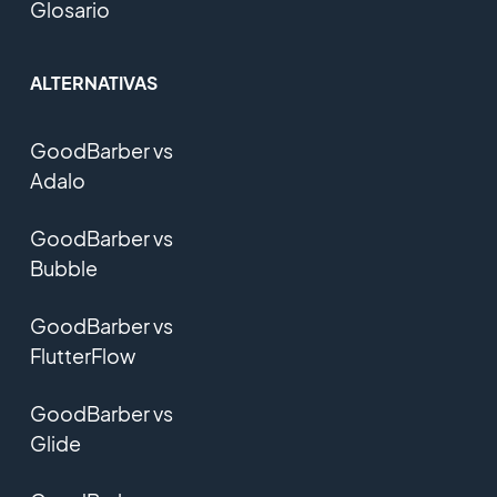
Glosario
ALTERNATIVAS
GoodBarber vs
Adalo
GoodBarber vs
Bubble
GoodBarber vs
FlutterFlow
GoodBarber vs
Glide