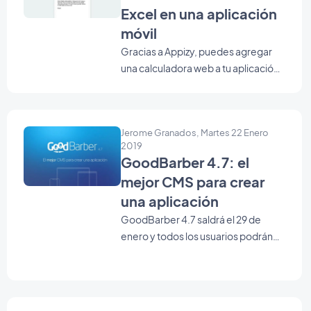
Excel en una aplicación
móvil
Gracias a Appizy, puedes agregar
una calculadora web a tu aplicación
móvil con un plugin GoodBarber.
Nicolas Hefti, cofundador de Appizy,
nos presenta esta solución.
Jerome Granados, Martes 22 Enero
2019
GoodBarber 4.7: el
mejor CMS para crear
una aplicación
GoodBarber 4.7 saldrá el 29 de
enero y todos los usuarios podrán
beneficiarse de las mejoras
introducidas por esta nueva versión.
Desde hace varios meses, algunos
usuarios de GoodBarber ya han