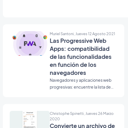
Muriel Santoni, Jueves 12 Agosto 2021
Las Progressive Web
Apps: compatibilidad
de las funcionalidades
en función de los
navegadores
Navegadores y aplicaciones web
progresivas: encuentre la lista de
funcionalidades frente a
navegadores frente a
compatibilidades de sistema
Christophe Spinetti, Jueves 26 Marzo
operativo, disponible para
2020
aplicaciones móviles basadas en la
Convierte un archivo de
web (PWA)