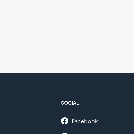
una tipografía, déjate llevar y piensa
en ésta como si fuera la voz de tu
marca. Dicho de otra manera, ésta
debe debe decir todo de vuestra
marca y captarlo en una sola ojeada.
Por ese motivo, debes buscar una
forma en la que destacar sin dejar
de ser lo suficientemente clásico y
pasar desapercibido en el tiempo.
SOCIAL
Facebook