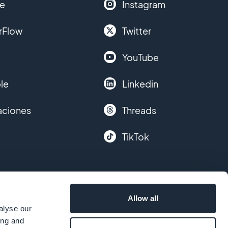
le
Instagram
rFlow
Twitter
YouTube
le
Linkedin
aciones
Threads
TikTok
Allow all
alyse our
ing and