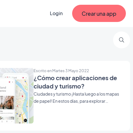
Crear una app
Login
Escrito en Martes 3 Mayo 2022
¿Cómo crear aplicaciones de
ciudad y turismo?
Ciudades y turismo ¡Hasta luego a los mapas
de papel! En estos días, para explorar
ciudades y hacer turismo, todo cabe dentro
de una aplicación. Además de su formato de
bolsillo, una aplicación de viajes proporciona
información valiosa para que el usuario pueda