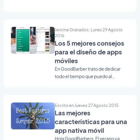
gradientes de color en tu app.
funcionalidades claves en los
dispositivos iOS.
Jerome Granados, Lunes 29 Agosto
2016
Los 5 mejores consejos
para el diseño de apps
móviles
En GoodBarber trato de dedicar
todo el tiempo que puedo al
soporte. Me encanta estar en
contacto directo con nuestros
usuarios, lo que me hace sentir el
Escrito en Jueves 27 Agosto 2015
pulso de nuestro producto, día a día.
Las mejores
De vez en cuando, entre las
características para una
preguntas que recibo, algunas son
sobre el diseño, pero no sobre la
app nativa móvil
forma de diseñar una aplicación
Hola GoodBarbers, El verano ya