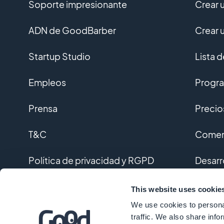
enumeradas y publicadas que
Soporte impresionante
Crear 
pueden ayudar a las apps en su
"despegue" inicial. Este artículo es
ADN de GoodBarber
Crear 
una recopilación de todas ellas.
Empezaré por lo simple, del tipo
Startup Studio
Lista 
ASO, algo que puedes controlar
totalmente, y luego pasar a tratar
Empleos
Progra
estrategias sociales para promover
tu app.
Prensa
Precio
T&C
Coment
Política de privacidad y RGPD
Desarr
Contacto
Desarr
This website uses cookie
We use cookies to personal
Glosar
traffic. We also share info