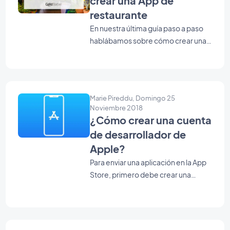
crear una App de
restaurante
En nuestra última guía paso a paso
hablábamos sobre cómo crear una
app los viajeros, para promocionar
una ciudad, una region o cualquier
negocio de turismo. Hoy, nos
centramos en como crear la app de
Marie Pireddu, Domingo 25
un restaurante, vamos a ver que
Noviembre 2018
hay en el menú del día.
¿Cómo crear una cuenta
de desarrollador de
Apple?
Para enviar una aplicación en la App
Store, primero debe crear una
cuenta del Programa de
Desarrolladores de Apple. Aquí está
el procedimiento a seguir.