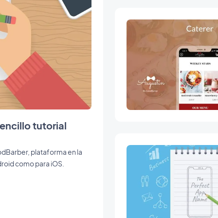
ncillo tutorial
oodBarber, plataforma en la
droid como para iOS.