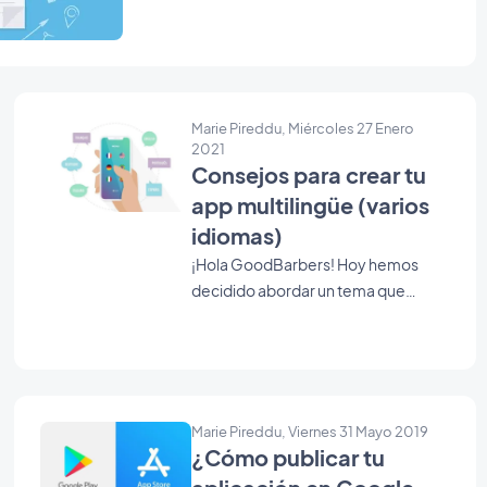
descargas? Aquí están nuestros consejos.
de turismo 5. Diseña su pantalla de inicio y el
ícono de la aplicación 6. Prueba y publica tu
aplicación de Turismo
Marie Pireddu, Miércoles 27 Enero
2021
Consejos para crear tu
app multilingüe (varios
idiomas)
¡Hola GoodBarbers! Hoy hemos
decidido abordar un tema que
seguramente despierta
vuestra curiosidad: Cómo crear una
aplicación multilingüe con nuestro
app builder. Actualmente, no
disponemos de la funcionalidad
Marie Pireddu, Viernes 31 Mayo 2019
para activar automáticamente una
¿Cómo publicar tu
app en más de un idioma, pero