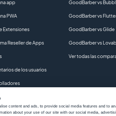
una app
GoodBarber vs Bubb
una PWA
GoodBarber vs Flutte
de Extensiones
GoodBarber vs Glide
ma Reseller de Apps
GoodBarber vs Lovab
s
Ver todas las compar
arios de los usuarios
olladores
ollo personalizado
s
ise content and ads, to provide social media features and to an
io
rmation about your use of our site with our social media, advertis