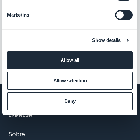
Escrito en Martes 26 Enero 2016
Marketing
ForTwo, la mejor App para
encontrar actividades para dos
en tu ciudad
Show details
Allow all
1
2
Allow selection
Deny
EMPRESA
Sobre