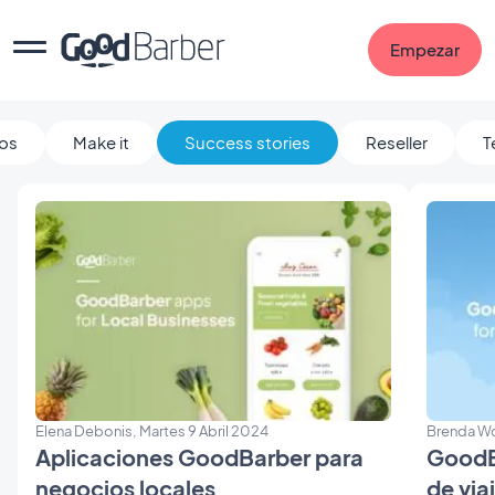
Empezar
os
Make it
Success stories
Reseller
T
Elena Debonis, Martes 9 Abril 2024
Brenda W
Aplicaciones GoodBarber para
GoodB
negocios locales
de via