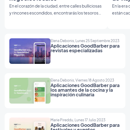
En el corazón de la ciudad, entre calles bulliciosas
En la era 
y rincones escondidos, encontrarás los tesoros
están cad
del comercio local: las tiendas de barrio. Aunque
tecnologí
sean pequeños, estos comercios son esenciales,
experienci
ya que ofrecen artículos de primera necesidad y
que surge
fomentan un sentimiento de comunidad y
directo a
Elena Debonis, Lunes 25 Septiembre 2023
Aplicaciones GoodBarber para
comodidad. Desde las tiendas de ultramarinos
destinos,
revistas especializadas
de la esquina hasta los mercados de productos
de confianza y las tiendas que venden productos
locales y frescos, estos son los lugares donde la
tradición se une a la comodidad.
Elena Debonis, Viernes 18 Agosto 2023
Aplicaciones GoodBarber para
los amantes de la cocina y la
inspiración culinaria
Marie Pireddu, Lunes 17 Julio 2023
Aplicaciones GoodBarber para
festivales y eventos