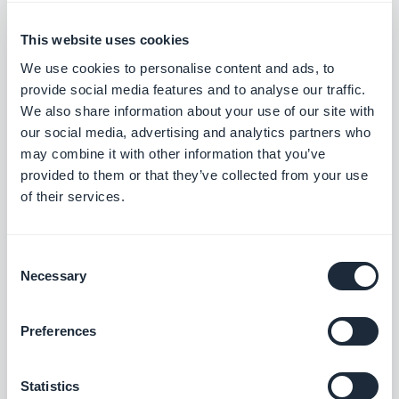
aplicación
This website uses cookies
We use cookies to personalise content and ads, to
Marie Pireddu, Martes 21 Abril 2020
¿Cómo puede una aplicación
provide social media features and to analyse our traffic.
ayudarte a apoyar a tu
We also share information about your use of our site with
comunidad?
our social media, advertising and analytics partners who
may combine it with other information that you’ve
provided to them or that they’ve collected from your use
Muriel Santoni, Jueves 27 Diciembre 2018
of their services.
Block Island: una guía turística
completa, en una aplicación.
Consent
Necessary
Selection
Escrito en Martes 23 Febrero 2016
Barbichette: Una Beautiful App
Preferences
para hombres
Statistics