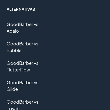
ALTERNATIVAS
GoodBarber vs
Adalo
GoodBarber vs
Bubble
GoodBarber vs
FlutterFlow
GoodBarber vs
Glide
GoodBarber vs
Lovable