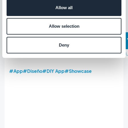
gracias al tutorial que ofrece GoodBarber.
Allow all
Allow selection
Deny
#App
#Diseño
#DIY App
#Showcase