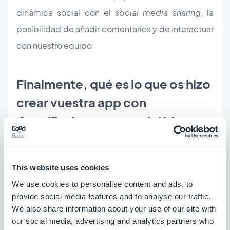
dinámica social con el
social media sharing
, la
posibilidad de añadir comentarios y de interactuar
con nuestro equipo.
Finalmente, qué es lo que os hizo
crear vuestra app con
GoodBarber, a parte del bigote
que compartimos
Para ser sinceros, estábamos buscando un "buen
This website uses cookies
barbero"
cuando la solución de construir una app
We use cookies to personalise content and ads, to
provide social media features and to analyse our traffic.
se nos apareció.
Bromas aparte, leímos muchos
We also share information about your use of our site with
artículos sobre servicios similares a GoodBarber.
our social media, advertising and analytics partners who