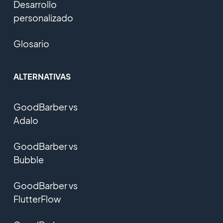
Desarrollo
personalizado
Glosario
ALTERNATIVAS
GoodBarber vs
Adalo
GoodBarber vs
Bubble
GoodBarber vs
FlutterFlow