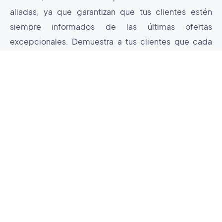
aliadas, ya que garantizan que tus clientes estén
siempre informados de las últimas ofertas
excepcionales. Demuestra a tus clientes que cada
visita a tu tienda online es una oportunidad para
ahorrar dinero y ser recompensados.
Códigos de descuento
Crea ofertas especiales y potencia las
ventas en tu tienda online
$10/mes
Programa de fidelidad
Premia a tus clientes y aumenta tus ventas
$10/mes