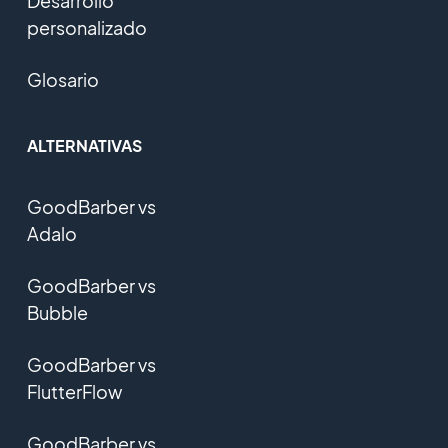
Desarrollo
personalizado
Glosario
ALTERNATIVAS
GoodBarber vs
Adalo
GoodBarber vs
Bubble
GoodBarber vs
FlutterFlow
GoodBarber vs