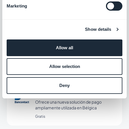
Meta Pixel & App Events
Marketing
Integra Meta Pixel (anteriormente
Facebook Pixel) y Facebook Event
Analytics SDK en tu aplicación para analizar
Gratis
el comportamiento de tus usuarios y
Show details
optimizar tu estrategia de marketing.
ClickSend
Allow all
Agrega funcionalidad de mensajería de
texto y automatizaciones a tu aplicación
Allow selection
Gratis
Deny
Bancontact
Ofrece una nueva solución de pago
ampliamente utilizada en Bélgica
Gratis