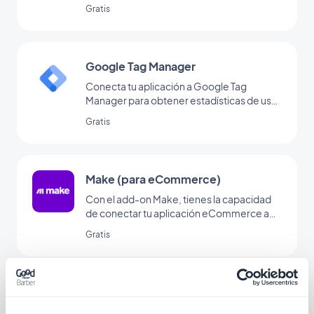
Gratis
Google Tag Manager
Conecta tu aplicación a Google Tag
Manager para obtener estadísticas de uso
adicionales
Gratis
Make (para eCommerce)
Con el add-on Make, tienes la capacidad
de conectar tu aplicación eCommerce a
miles de otros servicios online. Es el add-
Gratis
on perfecto para configurar
automatizaciones sin tener que codificar.
(Debes tener una cuenta en
www.make.com para utilizar este add-on)
Facebook Shops
Vende tus productos directamente en