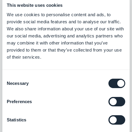
Facebook Shops
This website uses cookies
Gratis
We use cookies to personalise content and ads, to
provide social media features and to analyse our traffic.
We also share information about your use of our site with
our social media, advertising and analytics partners who
Stripe
may combine it with other information that you’ve
Ofrece múltiples métodos de pago y
provided to them or that they’ve collected from your use
facilita el proceso de compra a tus clientes
of their services.
Gratis
Consent
Necessary
Selection
Paypal
Simplifica el proceso de pago para tus
clientes al reducir la fricción durante el
Preferences
pago a través de Paypal
Gratis
Statistics