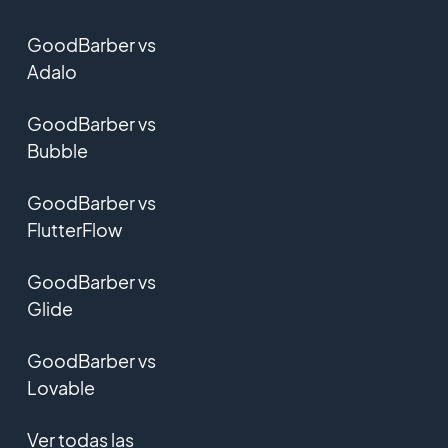
GoodBarber vs
Adalo
GoodBarber vs
Bubble
GoodBarber vs
FlutterFlow
GoodBarber vs
Glide
GoodBarber vs
Lovable
Ver todas las