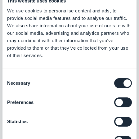
This website uses cookies
Gratis
We use cookies to personalise content and ads, to
provide social media features and to analyse our traffic.
We also share information about your use of our site with
EPS
our social media, advertising and analytics partners who
Offer a new payment solution to win over
may combine it with other information that you’ve
the Austrian market
provided to them or that they’ve collected from your use
of their services.
Gratis
Consent
Przelewy24
Necessary
Selection
Ofrece una nueva solución de pago para
conquistar el mercado polaco
Preferences
Gratis
Statistics
Klarna