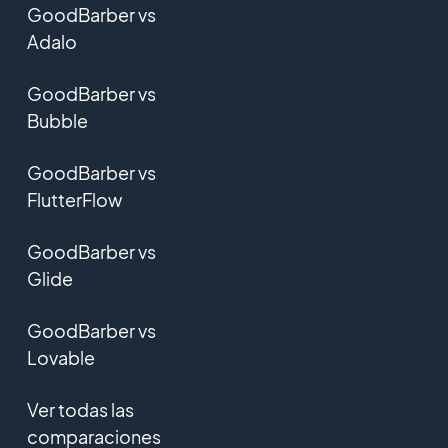
GoodBarber vs
Adalo
GoodBarber vs
Bubble
GoodBarber vs
FlutterFlow
GoodBarber vs
Glide
GoodBarber vs
Lovable
Ver todas las
comparaciones