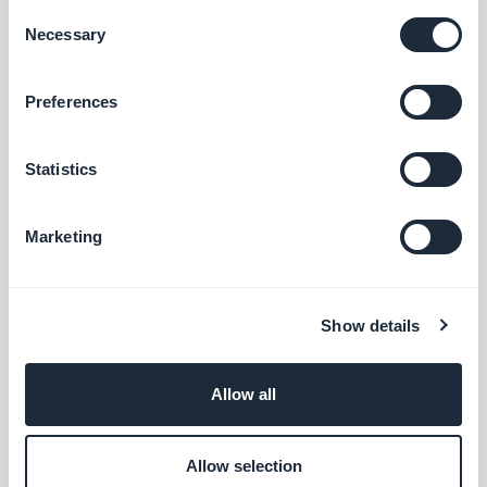
Consent
Gratis
Necessary
Selection
Preferences
Instagram Audiencia Personalizada
Alimenta automáticamente a tus
Statistics
audiencias de Instagram personalizadas
Gratis
Marketing
Keap Max Classic
Show details
Aumenta los ingresos automatizando la
experiencia del cliente
Gratis
Allow all
Allow selection
Sendinblue