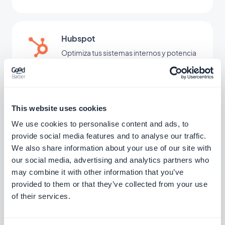
Hubspot
Optimiza tus sistemas internos y potencia
el crecimiento de tu negocio
Gratis
This website uses cookies
ActiveCampaign
We use cookies to personalise content and ads, to
Automatiza la experiencia del cliente y
provide social media features and to analyse our traffic.
ahorra tiempo
We also share information about your use of our site with
Gratis
our social media, advertising and analytics partners who
may combine it with other information that you’ve
provided to them or that they’ve collected from your use
of their services.
EmailOctopus
Administra tu marketing por correo
electrónico simplemente