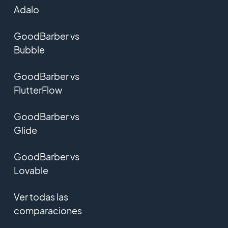
Adalo
GoodBarber vs
Bubble
GoodBarber vs
FlutterFlow
GoodBarber vs
Glide
GoodBarber vs
Lovable
Ver todas las
comparaciones