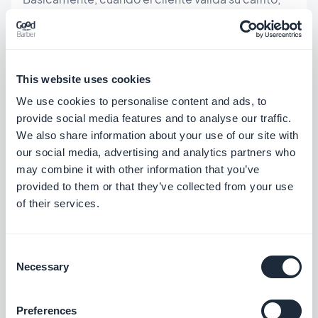
elegirá la forma en que prefiere recoger su
compra. Con la función "Hacer Clic y Recoger",
podrán decidir recoger su pedido en la tienda. La
This website uses cookies
aplicación también será una forma de fidelizar a los
We use cookies to personalise content and ads, to
clientes. Los clientes habituales podrán comprar
provide social media features and to analyse our traffic.
sus productos favoritos, en su tienda favorita,
We also share information about your use of our site with
our social media, advertising and analytics partners who
desde su celular ... ¡y recoger sus compras en el
may combine it with other information that you’ve
momento adecuado!
provided to them or that they’ve collected from your use
of their services.
Localizador de tiendas
Consent
Necessary
Selection
Preferences