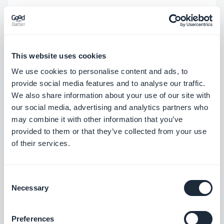
regularmente —guías de destinos, listados de
eventos, alertas de viaje. No hay interfaz de
gestión de contenido en Emergent. Actualizar una
This website uses cookies
guía de destino requiere volver a hacer un prompt a
We use cookies to personalise content and ads, to
la IA (créditos consumidos), editar la base de datos
provide social media features and to analyse our traffic.
directamente o modificar el código fuente.
We also share information about your use of our site with
Ninguna de estas opciones es realista para un
our social media, advertising and analytics partners who
may combine it with other information that you’ve
equipo editorial sin un desarrollador disponible.
provided to them or that they’ve collected from your use
of their services.
Las notificaciones push —esenciales para
cualquier app de viajes que necesita llegar a los
usuarios la mañana de su viaje— no están
Consent
Necessary
Selection
documentadas en la plataforma de Emergent. La
publicación en App Store requiere una cuenta de
Preferences