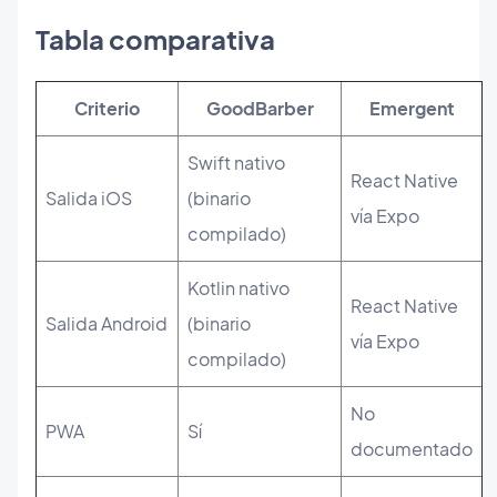
Tabla comparativa
Criterio
GoodBarber
Emergent
Swift nativo
React Native
Salida iOS
(binario
vía Expo
compilado)
Kotlin nativo
React Native
Salida Android
(binario
vía Expo
compilado)
No
PWA
Sí
documentado