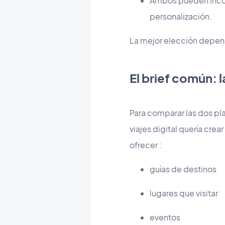
Ambos pueden incorp
personalización.
La mejor elección depend
El brief común: 
Para comparar las dos pl
viajes digital quería cr
ofrecer :
guías de destinos
lugares que visitar
eventos