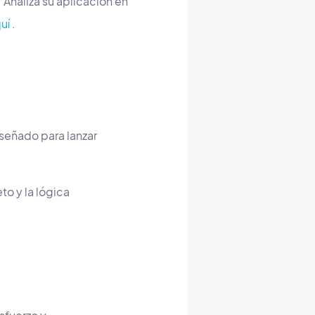
Analiza su aplicación en
uí
.
iseñado para lanzar
o y la lógica