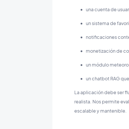
una cuenta de usuar
un sistema de favor
notificaciones cont
monetización de c
un módulo meteorol
un chatbot RAG que 
La aplicación debe ser f
realista. Nos permite ev
escalable y mantenible.