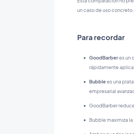
Esta comparación no pret
un caso de uso concreto
Para recordar
GoodBarber
es un 
rápidamente aplicac
Bubble
es una plata
empresarial avanza
GoodBarber reduce 
Bubble maximiza la l