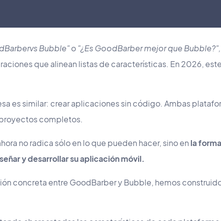
dBarber
vs Bubble"
o
"¿Es GoodBarber mejor que Bubble?",
iones que alinean listas de características. En 2026, est
sa es similar: crear aplicaciones sin código. Ambas plataf
proyectos completos.
hora no radica sólo en lo que pueden hacer, sino en
la form
iseñar y desarrollar su aplicación móvil.
ión concreta entre GoodBarber y Bubble, hemos construido