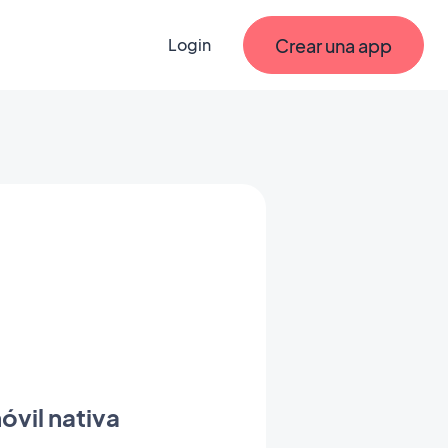
Crear una app
Login
óvil nativa