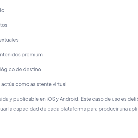
io
itos
extuales
ontenidos premium
ógico de destino
actúa como asistente virtual
luida y publicable en iOS y Android. Este caso de uso es de
aluar la capacidad de cada plataforma para producir una apl