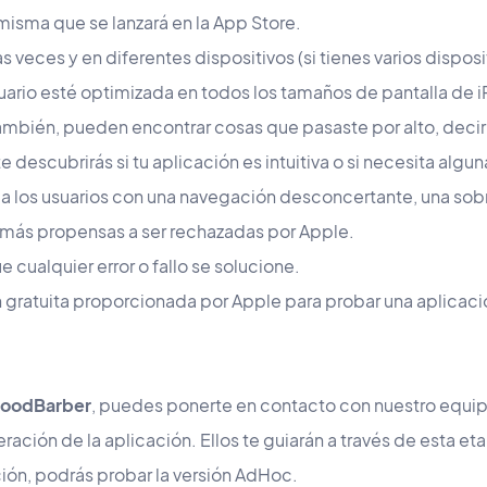
 misma que se lanzará en la App Store.
s veces y en diferentes dispositivos (si tienes varios dispos
uario esté optimizada en todos los tamaños de pantalla de iP
bién, pueden encontrar cosas que pasaste por alto, decirle 
descubrirás si tu aplicación es intuitiva o si necesita algu
a los usuarios con una navegación desconcertante, una sob
 más propensas a ser rechazadas por Apple.
 cualquier error o fallo se solucione.
 gratuita proporcionada por Apple para probar una aplicaci
oodBarber
, puedes ponerte en contacto con nuestro equi
eración de la aplicación. Ellos te guiarán a través de esta e
ón, podrás probar la versión AdHoc.