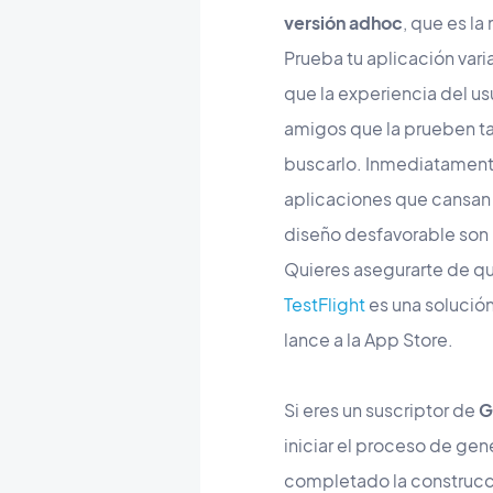
versión adhoc
, que es la
Prueba tu aplicación varia
que la experiencia del us
amigos que la prueben tam
buscarlo. Inmediatamente 
aplicaciones que cansan 
diseño desfavorable son
Quieres asegurarte de que
TestFlight
es una solución
lance a la App Store.
Si eres un suscriptor de
G
iniciar el proceso de gen
completado la construcci