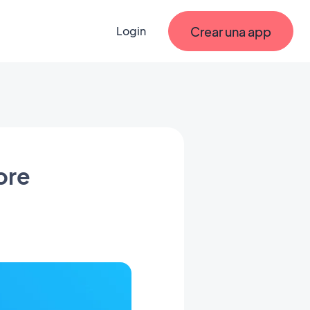
Crear una app
Login
ore