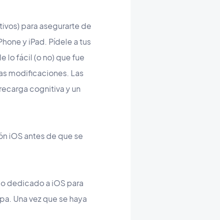
itivos) para asegurarte de
hone y iPad. Pídele a tus
lo fácil (o no) que fue
nas modificaciones. Las
recarga cognitiva y un
ón iOS antes de que se
po dedicado a iOS para
tapa. Una vez que se haya