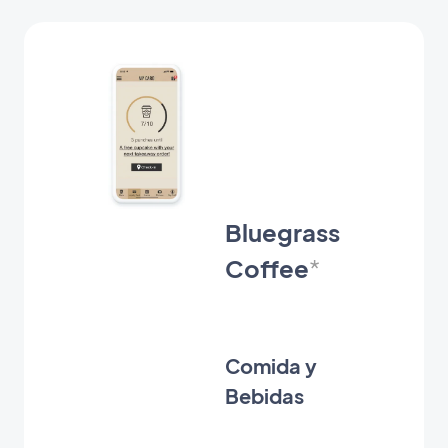
The
Happy
Moustache
*
Bluegrass
Coffee
*
Bienestar y
Belleza
Comida y
Bebidas
Happy