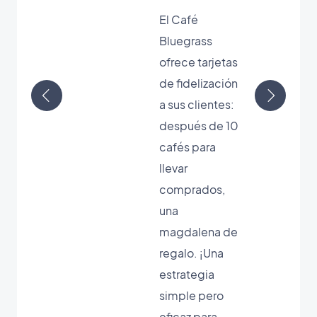
Moustache ha
El Café
optado por la
Bluegrass
tarjetas de
frece tarjetas
fidelización
e fidelización
para
 sus clientes:
establecerse
después de 10
con éxito en un
cafés para
barrio muy
levar
competitivo.
comprados,
Después de 10
una
visitas en su
magdalena de
centro de
regalo. ¡Una
belleza, de
estrategia
regalo una cita
simple pero
con su
eficaz para