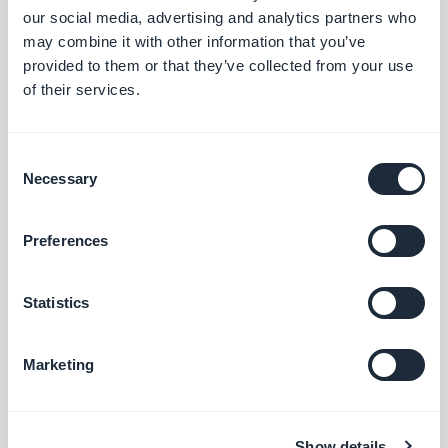
our social media, advertising and analytics partners who
Puedes ver la lista de tus clientes registrados en
may combine it with other information that you’ve
tu programa de fidelización en una interfaz
provided to them or that they’ve collected from your use
dedicada. Ordenarlos según su estado de
of their services.
membresía, registros más recientes, inicios de
sesión o validaciones de puntos. Podrás
Consent
acceder y editar el perfil de tus clientes: foto,
Necessary
Selection
inicio de sesión, nombre, ubicación y
descripción, y administrar manualmente la
Preferences
cantidad de puntos y el estado de membresía
de cada uno de tus clientes.
Statistics
Marketing
Corre la voz sobre tu programa de
fidelización
Show details