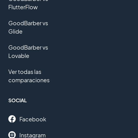
FlutterFlow
GoodBarber vs
Glide
GoodBarber vs
Lovable
Ver todas las
comparaciones
SOCIAL
Facebook
Instagram