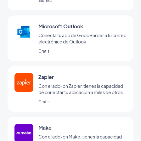
$5/mes
Microsoft Outlook
Conecta tu app de GoodBarber a tu correo
electrónico de Outlook
Gratis
Zapier
Con el add-on Zapier, tienes la capacidad
de conectar tu aplicación a miles de otros
servicios online. Es el add-on perfecto
Gratis
para configurar automatizaciones sin tener
que codificar. (Debes tener una cuenta en
www.zapier.com para utilizar este add-on)
Make
Con el add-on Make, tienes la capacidad