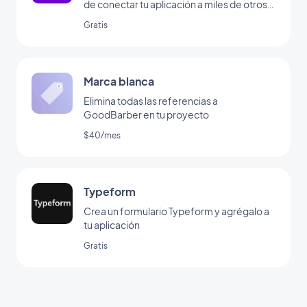
de conectar tu aplicación a miles de otros
servicios online. Es el add-on perfecto
Gratis
para configurar automatizaciones sin tener
que codificar. (Debes tener una cuenta en
www.make.com para utilizar este add-on)
Marca blanca
Elimina todas las referencias a
GoodBarber en tu proyecto
$40/mes
Typeform
Crea un formulario Typeform y agrégalo a
tu aplicación
Gratis