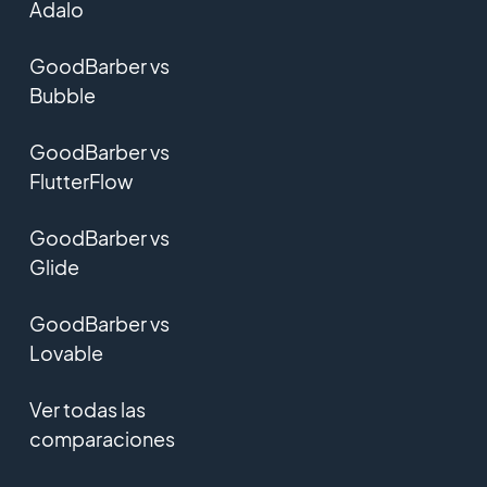
Adalo
GoodBarber vs
Bubble
GoodBarber vs
FlutterFlow
GoodBarber vs
Glide
GoodBarber vs
Lovable
Ver todas las
comparaciones