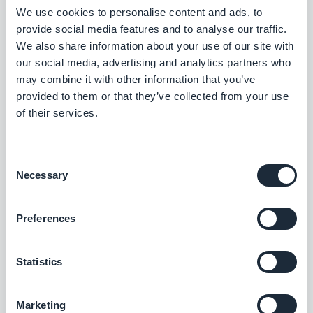
We use cookies to personalise content and ads, to
Chat
provide social media features and to analyse our traffic.
Integra un servicio de mensajería
We also share information about your use of our site with
instantánea en tu app
our social media, advertising and analytics partners who
$20/mes
may combine it with other information that you’ve
provided to them or that they’ve collected from your use
of their services.
Comunidad
Gestiona la comunidad de usuarios de tu
Consent
app
Necessary
Selection
$5/mes
Preferences
Guía interactiva
Statistics
Crea un tutorial integrado y guía a tus
usuarios la primera vez que inicien su
aplicación
$5/mes
Marketing