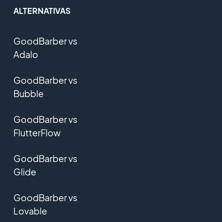
ALTERNATIVAS
GoodBarber vs
Adalo
GoodBarber vs
Bubble
GoodBarber vs
FlutterFlow
GoodBarber vs
Glide
GoodBarber vs
Lovable