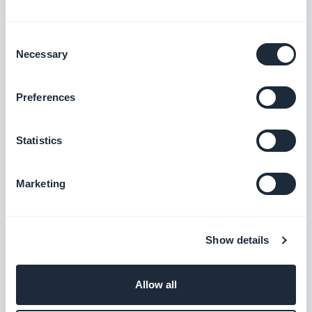
Guía interactiva
Crea un tutorial integrado y guía a tus
usuarios la primera vez que inicien su
Consent
aplicación
Necessary
Selection
$5/mes
Preferences
Grupos de usuarios
Crea grupos de usuarios y personaliza los
Statistics
derechos de acceso a las secciones de tu
app.
$5/mes
Marketing
Microsoft Outlook
Show details
Conecta tu app de GoodBarber a tu correo
electrónico de Outlook
Allow all
Gratis