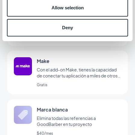
Allow selection
Zapier
Con el add-on Zapier, tienes la capacidad
de conectar tu aplicación a miles de otros
Deny
servicios online. Es el add-on perfecto
Gratis
para configurar automatizaciones sin tener
que codificar. (Debes tener una cuenta en
www.zapier.com para utilizar este add-on)
Make
Con el add-on Make, tienes la capacidad
de conectar tu aplicación a miles de otros
servicios online. Es el add-on perfecto
Gratis
para configurar automatizaciones sin tener
que codificar. (Debes tener una cuenta en
www.make.com para utilizar este add-on)
Marca blanca
Elimina todas las referencias a
GoodBarber en tu proyecto
$40/mes