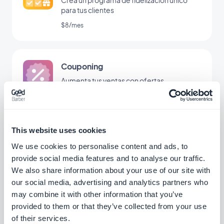
Crea un programa de fidelización único
para tus clientes
$8/mes
Couponing
Aumenta tus ventas con ofertas
promocionales
$6/mes
This website uses cookies
Reserva de cita
We use cookies to personalise content and ads, to
provide social media features and to analyse our traffic.
Muestra tu disponibilidad y deja que tus
We also share information about your use of our site with
clientes reserven cita dentro de tu
aplicación
our social media, advertising and analytics partners who
$15/mes
may combine it with other information that you’ve
provided to them or that they’ve collected from your use
of their services.