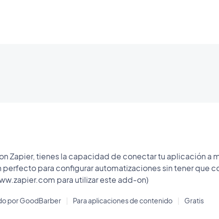
n Zapier, tienes la capacidad de conectar tu aplicación a mi
 perfecto para configurar automatizaciones sin tener que co
w.zapier.com para utilizar este add-on)
ado por GoodBarber
|
Para aplicaciones de contenido
|
Gratis