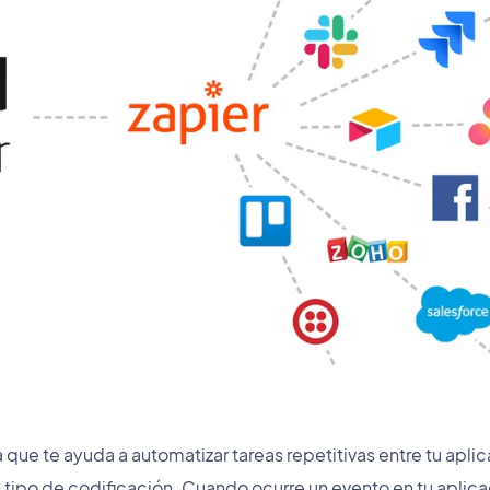
 que te ayuda a automatizar tareas repetitivas entre tu apl
ún tipo de codificación. Cuando ocurre un evento en tu aplic