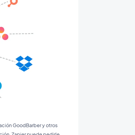
icación GoodBarber y otros
ación, Zapier puede pedirle