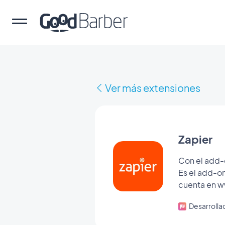
Ver más extensiones
Zapier
Con el add-o
Es el add-on
cuenta en ww
Desarroll