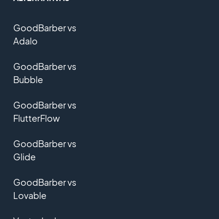
GoodBarber vs
Adalo
GoodBarber vs
Bubble
GoodBarber vs
FlutterFlow
GoodBarber vs
Glide
GoodBarber vs
Lovable