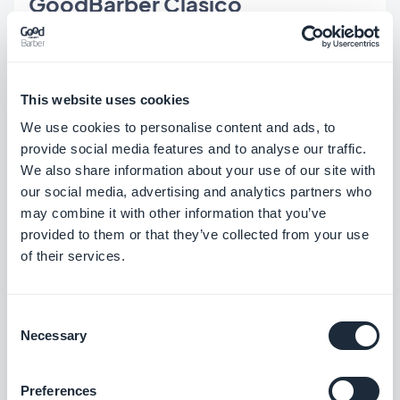
GoodBarber Clásico
Encabezado
Se ha solucionado un problema que
This website uses cookies
podía provocar que el título del
We use cookies to personalise content and ads, to
provide social media features and to analyse our traffic.
Encabezado se cortara cuando se
We also share information about your use of our site with
aplicaba un degradado
iOS
.
our social media, advertising and analytics partners who
Se ha solucionado un problema por el
may combine it with other information that you’ve
provided to them or that they’ve collected from your use
que el Encabezado se mostraba con
of their services.
una plantilla "mediana" cuando en
realidad debería ser "pequeña" [TAG
Consent
NARANJA]PWA[/TAG]
Necessary
Selection
Sección de inicio
Preferences
En los widgets de Contenido que