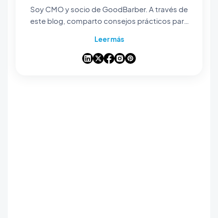
Soy CMO y socio de GoodBarber. A través de
este blog, comparto consejos prácticos para
ayudarte a sacar el máximo partido a
Leer más
GoodBarber, análisis sobre las tendencias que
están transformando el mundo móvil y el no-
code, así como algunas reflexiones sobre el
impacto de la inteligencia artificial en nuestro
sector. Si algún artículo te inspira una
pregunta, una idea o una experiencia que
quieras compartir, conversemos en los
comentarios.