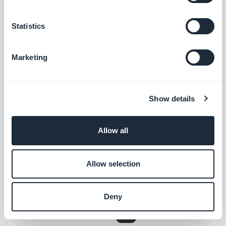
utilizan la plantilla Enriquecida, se ha
Statistics
corregido un problema que provocaba
que el ajuste de forma no se aplicara en
Marketing
el encabezado
iOS
.
En los widgets Enlaces que utilizan la
plantilla Atajos visuales, se ha corregido
Show details
un problema que podía provocar que no
se aplicara la forma.
iOS
Allow all
En los widgets Evento que utilizan la
plantilla de banner Tarjeta inmersiva, se
Allow selection
ha corregido un problema que podía
provocar que la fecha no se mostrara
Deny
correctamente
iOS