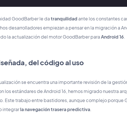
nidad GoodBarber le da
tranquilidad
ante los constantes ca
hos desarrolladores empiezan a pensar en la migración a And
do la actualización del motor GoodBarber para
Android 16
.
señada, del código al uso
ualización se encuentra una importante revisión de la gesti
con los estándares de Android 16, hemos migrado nuestra arqu
o. Este trabajo entre bastidores, aunque complejo porque
o integrar
la navegación trasera predictiva
.