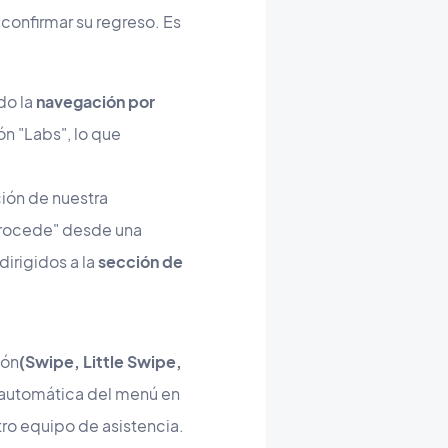
 confirmar su regreso. Es
do la
navegación por
n "Labs", lo que
ión de nuestra
etrocede" desde una
dirigidos a la
sección de
ión
(Swipe, Little Swipe,
a automática del menú en
tro equipo de asistencia.