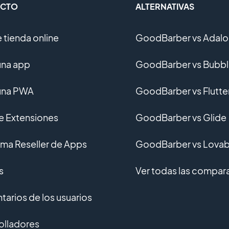
CTO
ALTERNATIVAS
 tienda online
GoodBarber vs Adalo
una app
GoodBarber vs Bubb
una PWA
GoodBarber vs Flutte
de Extensiones
GoodBarber vs Glide
ma Reseller de Apps
GoodBarber vs Lovab
s
Ver todas las compar
arios de los usuarios
olladores