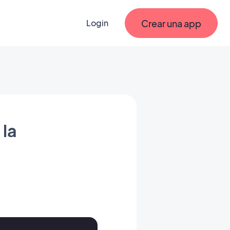
Crear una app
Login
 la