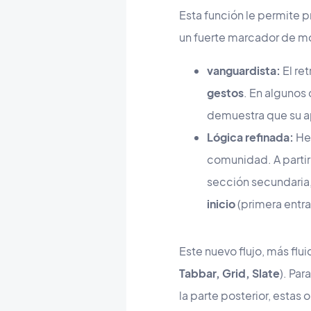
Esta función le permite p
un fuerte marcador de mo
vanguardista:
El re
gestos
. En algunos
demuestra que su ap
Lógica refinada:
Hem
comunidad. A partir 
sección secundaria, 
inicio
(primera entrad
Este nuevo flujo, más fl
Tabbar, Grid, Slate
). Pa
la parte posterior, estas