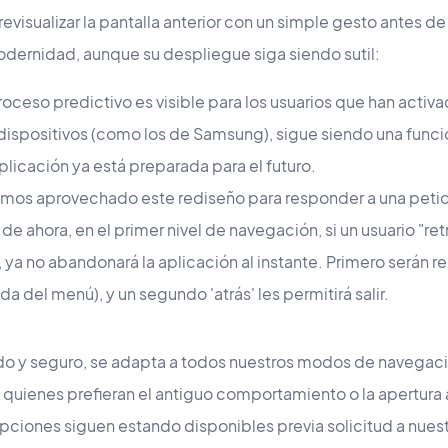
revisualizar la pantalla anterior con un simple gesto antes de
dernidad, aunque su despliegue siga siendo sutil:
troceso predictivo es visible para los usuarios que han activa
 dispositivos (como los de Samsung), sigue siendo una funció
licación ya está preparada para el futuro.
os aprovechado este rediseño para responder a una petic
de ahora, en el primer nivel de navegación, si un usuario "r
ya no abandonará la aplicación al instante. Primero serán re
a del menú), y un segundo 'atrás' les permitirá salir.
uido y seguro, se adapta a todos nuestros modos de navegac
ra quienes prefieran el antiguo comportamiento o la apertur
 opciones siguen estando disponibles previa solicitud a nues