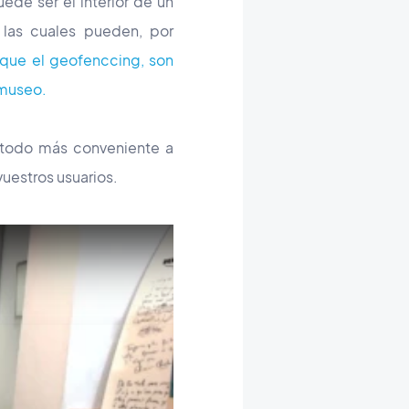
de ser el interior de un
 las cuales pueden, por
ue el geofenccing, son
 museo.
método más conveniente a
uestros usuarios.