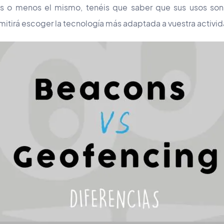
ás o menos el mismo, tenéis que saber que sus usos son 
itirá escoger la tecnología más adaptada a vuestra activi