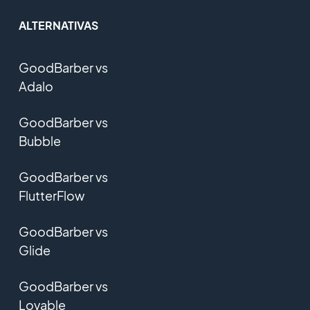
ALTERNATIVAS
GoodBarber vs
Adalo
GoodBarber vs
Bubble
GoodBarber vs
FlutterFlow
GoodBarber vs
Glide
GoodBarber vs
Lovable