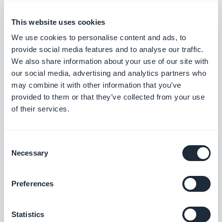
este blog, comparto consejos prácticos para
This website uses cookies
ayudarte a sacar el máximo partido a
Leer más
GoodBarber, análisis sobre las tendencias que
We use cookies to personalise content and ads, to
están transformando el mundo móvil y el no-
provide social media features and to analyse our traffic.
code, así como algunas reflexiones sobre el
We also share information about your use of our site with
impacto de la inteligencia artificial en nuestro
our social media, advertising and analytics partners who
sector. Si algún artículo te inspira una
may combine it with other information that you’ve
pregunta, una idea o una experiencia que
provided to them or that they’ve collected from your use
quieras compartir, conversemos en los
of their services.
comentarios.
Consent
Necessary
Selection
Preferences
Statistics