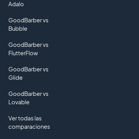
Adalo
GoodBarber vs
Bubble
GoodBarber vs
FlutterFlow
GoodBarber vs
Glide
GoodBarber vs
Lovable
Ver todas las
comparaciones