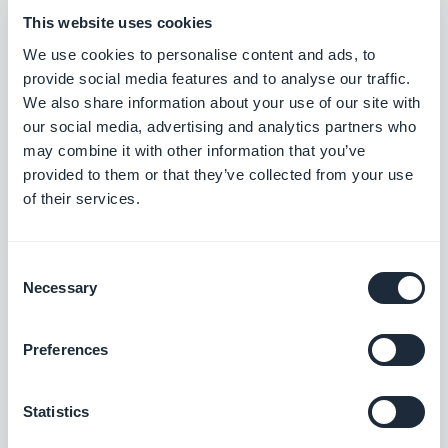
que las envías a la hora adecuada y ten en cuenta a
This website uses cookies
los usuarios que viven en diferentes franjas
We use cookies to personalise content and ads, to
horarias. Ten en cuenta que los descansos y pausas
provide social media features and to analyse our traffic.
We also share information about your use of our site with
del trabajo son las ocasiones perfectas para enviar
our social media, advertising and analytics partners who
contenido a tus usuarios.
may combine it with other information that you’ve
provided to them or that they’ve collected from your use
of their services.
5. ¿Promocionas tu app de
forma adecuada?
Consent
Necessary
Selection
Tras de publicar tu app, ¿cuál fue tu siguiente
paso? Compartiste la novedad en las redes
Preferences
sociales, boletines y
páginas web
? Incluiste el
enlace directo a las tiendas para descargarse tu
Statistics
aplicación directamente?