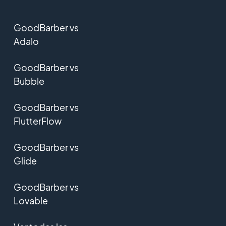
GoodBarber vs
Adalo
GoodBarber vs
Bubble
GoodBarber vs
FlutterFlow
GoodBarber vs
Glide
GoodBarber vs
Lovable