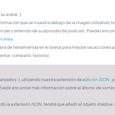
 su avatar :)
información que se muestra debajo de la imagen utilizando t
n del contenido de su episodio de podcast. Puedes encont
n línea.
rra de herramientas en el lateral para mejorar las acciones
tar, compartir, favorito).
anzados :), utilizando nuestra extensión de e
dición JSON
, 
ede encontrar más información sobre el átomo de sombr
ado la extensión JSON, tendrá que añadir el objeto shadow. 