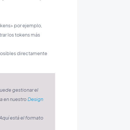
okens> por ejemplo,
rar los tokens más
 posibles directamente
puede gestionar el
a en nuestro
Design
Aquí está el formato