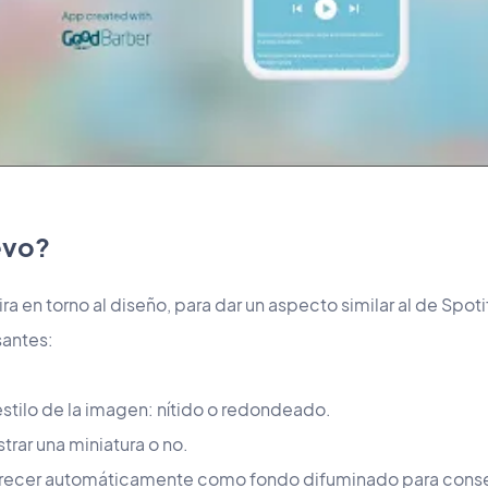
evo?
gira en torno al diseño, para dar un aspecto similar al de Sp
santes:
estilo de la imagen: nítido o redondeado.
trar una miniatura o no.
arecer automáticamente como fondo difuminado para conse