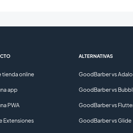
CTO
ALTERNATIVAS
 tienda online
GoodBarber vs Adalo
una app
GoodBarber vs Bubb
una PWA
GoodBarber vs Flutte
de Extensiones
GoodBarber vs Glide