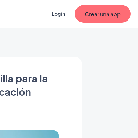
Crear una app
Login
lla para la
icación