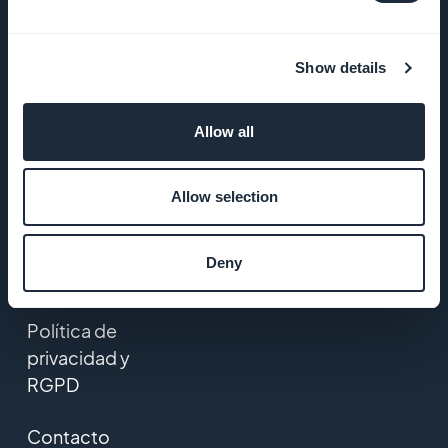
ADN de
GoodBarber
Show details
Startup
Studio
Allow all
Empleos
Allow selection
Prensa
Deny
T&C
Política de
privacidad y
RGPD
Contacto