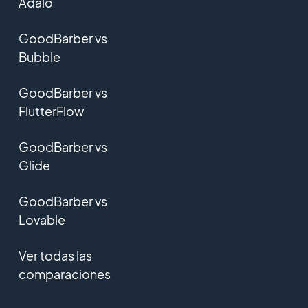
Adalo
GoodBarber vs
Bubble
GoodBarber vs
FlutterFlow
GoodBarber vs
Glide
GoodBarber vs
Lovable
Ver todas las
comparaciones