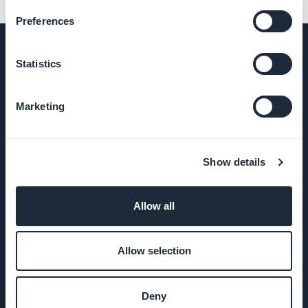
Preferences
Statistics
EMPRESA
Marketing
Sobre
Nosotros
Show details
Soporte
impresionante
Allow all
ADN de
Allow selection
GoodBarber
Startup
Deny