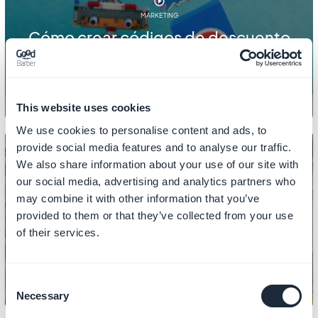
MARKETING
Cómo crear códigos de descuento
This website uses cookies
We use cookies to personalise content and ads, to
provide social media features and to analyse our traffic.
We also share information about your use of our site with
our social media, advertising and analytics partners who
MARKETING
may combine it with other information that you’ve
Cómo crear anuncios dirigidos
provided to them or that they’ve collected from your use
gracias a la Exportación de Clientes
of their services.
Consent
Necessary
Selection