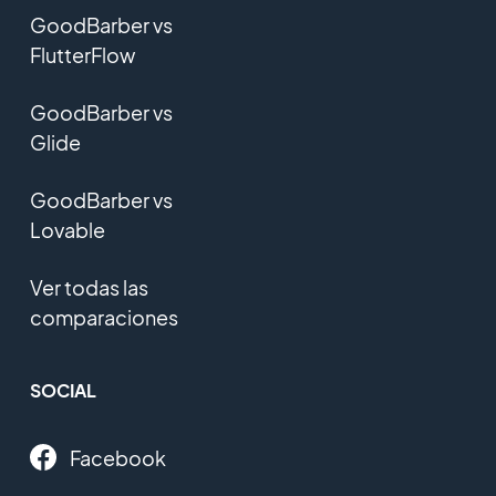
GoodBarber vs
FlutterFlow
GoodBarber vs
Glide
GoodBarber vs
Lovable
Ver todas las
comparaciones
SOCIAL
Facebook