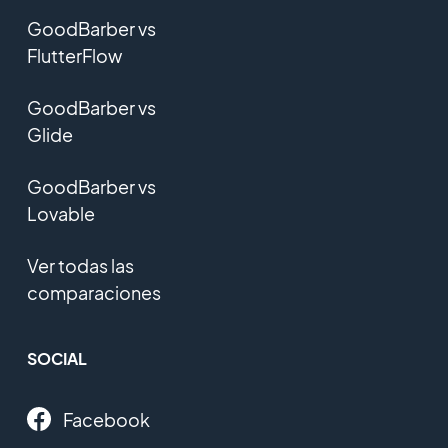
GoodBarber vs
FlutterFlow
GoodBarber vs
Glide
GoodBarber vs
Lovable
Ver todas las
comparaciones
SOCIAL
Facebook