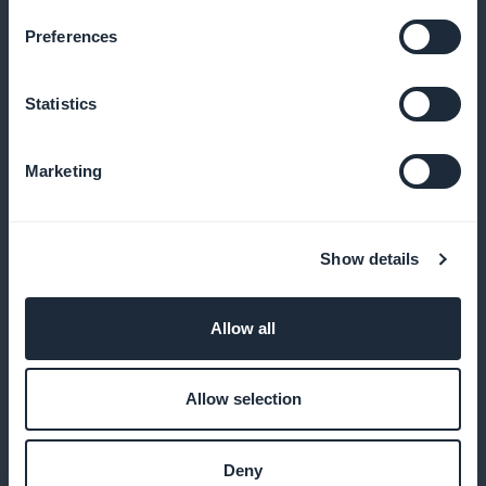
Preferences
Promoción directa en la aplicación
Statistics
Utilice widgets en la página de inicio para
promocionar nuevos contenidos
Marketing
100% de los ingresos para usted
Show details
Benefíciese de todos sus ingresos por suscripción,
Allow all
sin cargos ocultos
Allow selection
Páginas de suscripción personalizadas
Deny