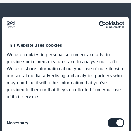
Y mucho, mucho más
This website uses cookies
We use cookies to personalise content and ads, to
provide social media features and to analyse our traffic.
We also share information about your use of our site with
our social media, advertising and analytics partners who
may combine it with other information that you’ve
Seguimiento detallado de los
provided to them or that they’ve collected from your use
of their services.
compromisos
Analice la eficacia de sus contenidos y ajústelos en
Consent
tiempo real
Necessary
Selection