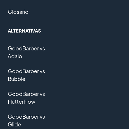
Glosario
ALTERNATIVAS
GoodBarber vs
Adalo
GoodBarber vs
Bubble
GoodBarber vs
FlutterFlow
GoodBarber vs
Glide