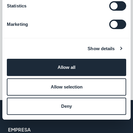
Feed de eventos personalizados
Statistics
Comparte eventos en tu aplicación
creando tu propio feed personalizado con
la integración de eventos personalizados
Gratis
Marketing
de GoodBarber.
Feed de fotos personalizado
Show details
Comparte contenido externo creando tu
propio feed personalizado con la
Allow all
integración personalizada de GoodBarber.
Gratis
Allow selection
Deny
EMPRESA