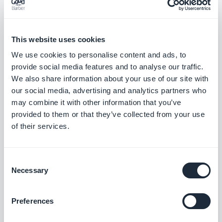
tus podcasts.
Gratis
This website uses cookies
We use cookies to personalise content and ads, to
Feed de video personalizado
provide social media features and to analyse our traffic.
Comparte contenido externo creando tu
We also share information about your use of our site with
propio feed personalizado con la
our social media, advertising and analytics partners who
integración personalizada de GoodBarber.
may combine it with other information that you’ve
Gratis
provided to them or that they’ve collected from your use
of their services.
Feed de Sonido personalizado
Integra archivos de audio en tu aplicación
Consent
creando tu propio feed personalizado con
Necessary
Selection
la integración de sonido personalizado de
Gratis
GoodBarber.
Preferences