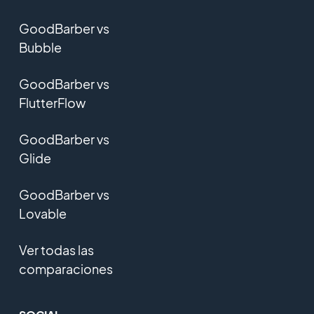
GoodBarber vs
Bubble
GoodBarber vs
FlutterFlow
GoodBarber vs
Glide
GoodBarber vs
Lovable
Ver todas las
comparaciones