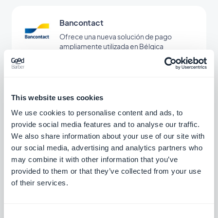
Bancontact
Ofrece una nueva solución de pago
ampliamente utilizada en Bélgica
Gratis
This website uses cookies
EPS
We use cookies to personalise content and ads, to
Offer a new payment solution to win over
the Austrian market
provide social media features and to analyse our traffic.
We also share information about your use of our site with
Gratis
our social media, advertising and analytics partners who
may combine it with other information that you’ve
provided to them or that they’ve collected from your use
Przelewy24
of their services.
Ofrece una nueva solución de pago para
conquistar el mercado polaco
Consent
Gratis