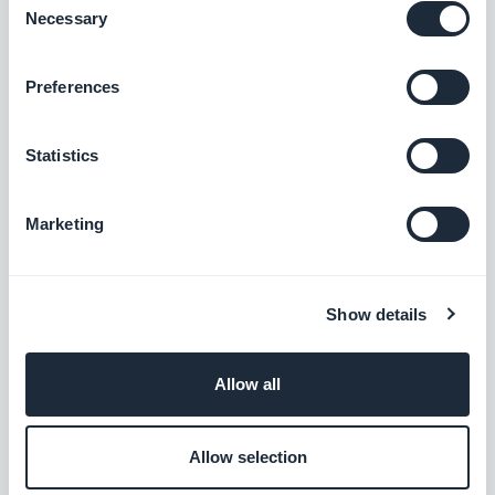
Necessary
Selection
Preferences
Klarna
Aumenta las ventas con la opción de pago
Compra ahora y paga después
Statistics
Gratis
Marketing
Apple Pay
Simplifica los pagos a tus clientes, con un
Show details
solo clic y con total seguridad
Gratis
Allow all
Alipay
Allow selection
Ofrece una solución de pago popular a tus