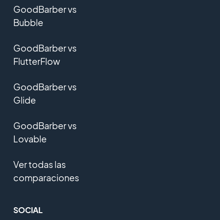
GoodBarber vs
Bubble
GoodBarber vs
FlutterFlow
GoodBarber vs
Glide
GoodBarber vs
Lovable
Ver todas las
comparaciones
SOCIAL