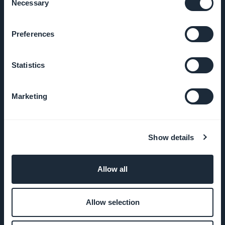
Necessary
Selection
PRODUCTO
Preferences
App de tienda
online
Statistics
Crear una app
Marketing
Crear una PWA
Lista de
Show details
Extensiones
Allow all
Programa
Reseller de
Apps
Allow selection
Precios