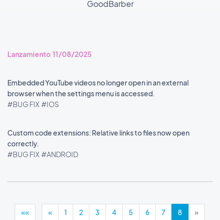
GoodBarber
Lanzamiento 11/08/2025
Embedded YouTube videos no longer open in an external
browser when the settings menu is accessed.
#BUG FIX
#IOS
Custom code extensions: Relative links to files now open
correctly.
#BUG FIX
#ANDROID
««
«
1
2
3
4
5
6
7
8
»