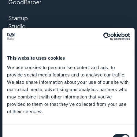
GoodBarber
Startup
Studio
Empleos
Prensa
This website uses cookies
We use cookies to personalise content and ads, to
T&C
provide social media features and to analyse our traffic.
We also share information about your use of our site with
Política de
our social media, advertising and analytics partners who
may combine it with other information that you’ve
privacidad y
provided to them or that they’ve collected from your use
RGPD
of their services.
Contacto
Consent