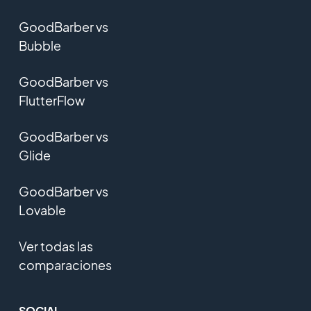
GoodBarber vs
Bubble
GoodBarber vs
FlutterFlow
GoodBarber vs
Glide
GoodBarber vs
Lovable
Ver todas las
comparaciones
SOCIAL