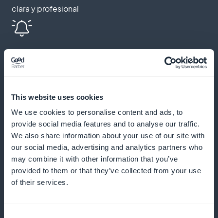
clara y profesional
Recordatorios automáticos y
notificaciones push
Envíe recordatorios y notificaciones para reducir las
This website uses cookies
ausencias y fomentar las reservas regulares
We use cookies to personalise content and ads, to
provide social media features and to analyse our traffic.
We also share information about your use of our site with
our social media, advertising and analytics partners who
Programa de fidelización para sus
may combine it with other information that you’ve
clientes
provided to them or that they’ve collected from your use
of their services.
Premie a sus clientes fieles con ventajas y
recompensas exclusivas
Consent