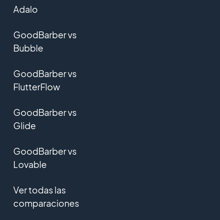
Adalo
GoodBarber vs
Bubble
GoodBarber vs
FlutterFlow
GoodBarber vs
Glide
GoodBarber vs
Lovable
Ver todas las
comparaciones