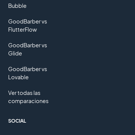
Bubble
GoodBarber vs
FlutterFlow
GoodBarber vs
Glide
GoodBarber vs
Lovable
Ver todas las
comparaciones
SOCIAL