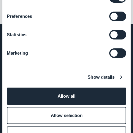
Preferences
Statistics
Marketing
EMPRESA
Sobre
Show details
Nosotros
Soporte
Allow all
impresionante
Allow selection
ADN de
GoodBarber