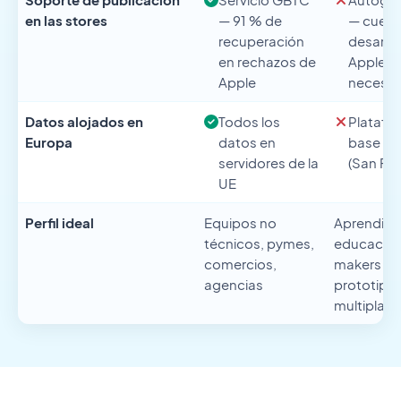
en las stores
— 91 % de
— cuent
recuperación
desarro
en rechazos de
Apple y
Apple
necesar
Datos alojados en
Todos los
Platafo
Europa
datos en
base en
servidores de la
(San Fra
UE
Perfil ideal
Equipos no
Aprendice
técnicos, pymes,
educación
comercios,
makers q
agencias
prototipa
multiplat