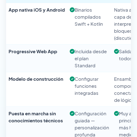
App nativa iOS y Android
Binarios
Nativa an
compilados
capa de
Swift + Kotlin
interpreta
bloques
(discutido
Progressive Web App
Incluida desde
Salida 
el plan
todos l
Standard
Modelo de construcción
Configurar
Ensambla
funciones
componen
integradas
conectar 
de lógica
Puesta en marcha sin
Configuración
Muy acce
conocimientos técnicos
guiada —
principi
personalización
más hab
profunda
medida