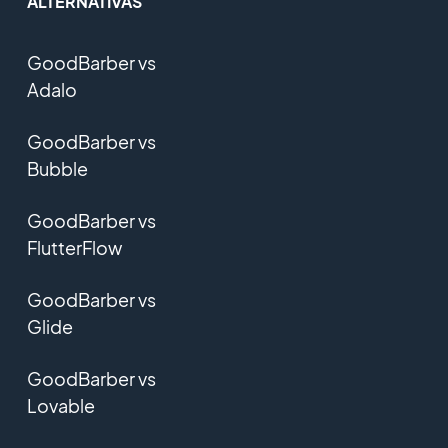
ALTERNATIVAS
GoodBarber vs
Adalo
GoodBarber vs
Bubble
GoodBarber vs
FlutterFlow
GoodBarber vs
Glide
GoodBarber vs
Lovable