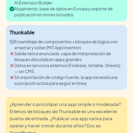
AI Extension Builder
Alojamiento, base de datos en Europa y soporte de
publicación en stores incluidos
Thunkable
Ensamblaje de componentes + bloques de lógica con
arrastrar y soltar (MIT App Inventor)
Salida nativa anunciada; capa de interpretación de
bloques discutida en apps grandes
Datos en servicios externos (Firebase, Airtable, Sheets)
— sin CMS
Sin exportación de código fuente; la app necesita una
suscripción activa para seguir en línea
¿Aprender o prototipar una app simple o moderada?
El lienzo de bloques de Thunkable es una excelente
puerta de entrada. ¿Publicar una app nativa para
operar y hacer crecer durante años? Eso es
GoodBarber.