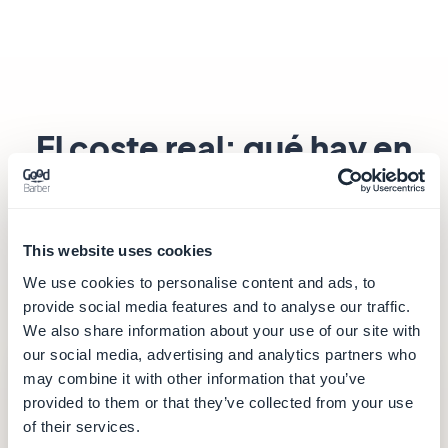
El coste real: qué hay en
el precio
El precio de la suscripción no lo dice todo. Lo que
This website uses cookies
importa es lo que obtienes por él — y lo que
We use cookies to personalise content and ads, to
tendrás que ensamblar y mantener por separado.
provide social media features and to analyse our traffic.
We also share information about your use of our site with
our social media, advertising and analytics partners who
GoodBarber
— desde 30 €/mes
may combine it with other information that you’ve
provided to them or that they’ve collected from your use
30 €
of their services.
/mes (facturación anual — 360