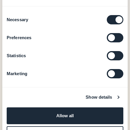
€/año)
Consent
Necessary
Selection
Alojamiento y base de datos (datos en Europa)
CMS y back-office
Preferences
Notificaciones push (10 000/mes)
Analytics integradas
Salida PWA
Statistics
0 % de comisión en transacciones de e-
commerce
Marketing
Apps nativas iOS + Android — desde 55 €/mes
Salida nativa iOS + Android (Swift + Kotlin)
Show details
Compras in-app nativas (Apple StoreKit /
Google Play Billing)
Autenticación de usuarios, fidelidad, reservas
Allow all
20 extensiones incluidas
Soporte de publicación en las stores (GBTC)