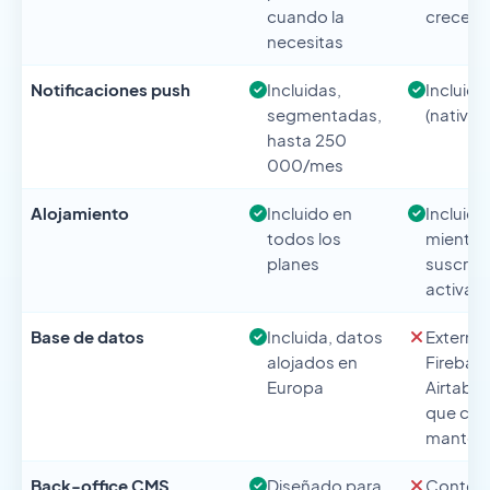
cuando la
crece la
necesitas
Notificaciones push
Incluidas,
Incluida
segmentadas,
(nativas
hasta 250
000/mes
Alojamiento
Incluido en
Incluido
todos los
mientras
planes
suscripc
activa
Base de datos
Incluida, datos
Externa
alojados en
Firebase
Europa
Airtable
que conf
manten
Back-office CMS
Diseñado para
Conteni