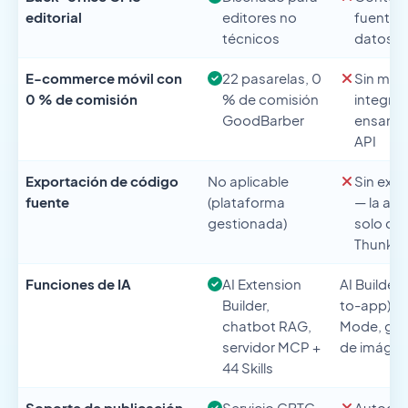
editorial
editores no
fuentes
técnicos
datos e
E-commerce móvil con
22 pasarelas, 0
Sin mód
0 % de comisión
% de comisión
integra
GoodBarber
ensambl
API
Exportación de código
No aplicable
Sin exp
fuente
(plataforma
— la app
gestionada)
solo de
Thunkab
Funciones de IA
AI Extension
AI Builder
Builder,
to-app), D
chatbot RAG,
Mode, gen
servidor MCP +
de imáge
44 Skills
Soporte de publicación
Servicio GBTC
Autoge