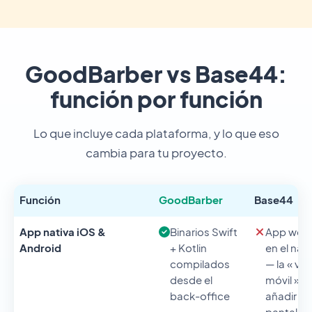
GoodBarber vs Base44:
función por función
Lo que incluye cada plataforma, y lo que eso
cambia para tu proyecto.
Función
GoodBarber
Base44
App nativa iOS &
Binarios Swift
App web 
Android
+ Kotlin
en el na
compilados
— la « ve
desde el
móvil » p
back-office
añadir a l
pantalla d