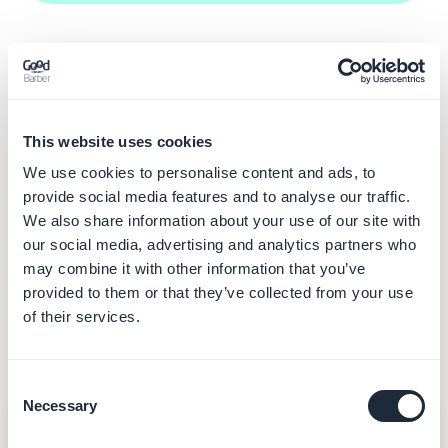
This website uses cookies
El coste real, más allá del
We use cookies to personalise content and ads, to
precio anunciado
provide social media features and to analyse our traffic.
We also share information about your use of our site with
our social media, advertising and analytics partners who
Base44 factura con
dos contadores en paralelo
—
may combine it with other information that you’ve
créditos de mensajes y créditos de integración —
provided to them or that they’ve collected from your use
que se vacían con el uso. Esto es, punto por punto,
of their services.
lo que cubre cada precio.
Consent
Necessary
Selection
GoodBarber
— desde 30 €/mes