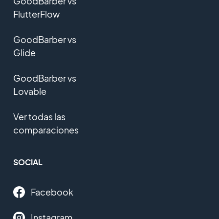
GoodBarber vs
FlutterFlow
GoodBarber vs
Glide
GoodBarber vs
Lovable
Ver todas las
comparaciones
SOCIAL
Facebook
Instagram