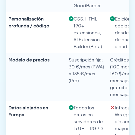
GoodBarber
Personalización
CSS, HTML,
Edición 
profunda / código
190+
código e
extensiones,
desde lo
AI Extension
de pago,
Builder (Beta)
a partir d
Modelo de precios
Suscripción fija:
Créditos: 1
30 €/mes (PWA)
(100 mensaj
a 135 €/mes
160 $/mes 
(Pro)
mensajes), 
gratuito co
mensajes
Datos alojados en
Todos los
Infraestr
Europa
datos en
Wix (grupo
servidores de
alojamie
la UE — RGPD
mayorita