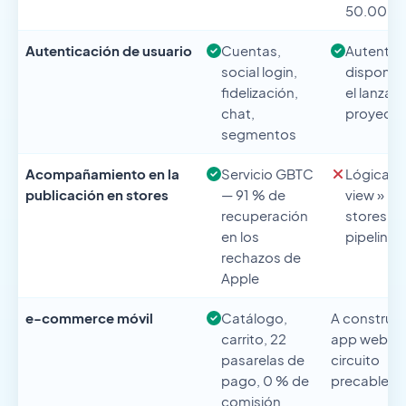
50.000/
Autenticación de usuario
Cuentas,
Autentic
social login,
disponib
fidelización,
el lanzam
chat,
proyecto
segmentos
Acompañamiento en la
Servicio GBTC
Lógica «
publicación en stores
— 91 % de
view » pa
recuperación
stores, si
en los
pipeline 
rechazos de
Apple
e-commerce móvil
Catálogo,
A construir 
carrito, 22
app web, si
pasarelas de
circuito
pago, 0 % de
precablea
comisión