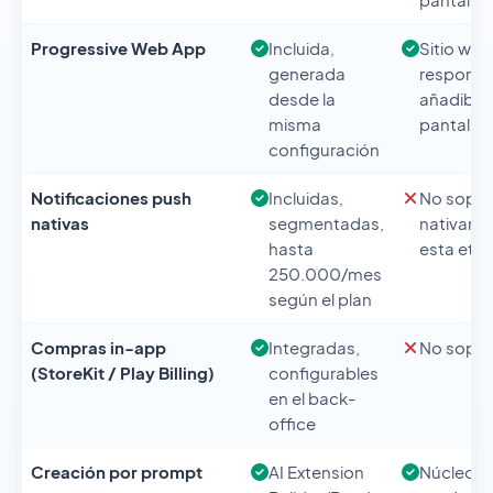
Progressive Web App
Incluida,
Sitio web
generada
responsi
desde la
añadible 
misma
pantalla d
configuración
Notificaciones push
Incluidas,
No sopo
nativas
segmentadas,
nativame
hasta
esta eta
250.000/mes
según el plan
Compras in-app
Integradas,
No sopo
(StoreKit / Play Billing)
configurables
en el back-
office
Creación por prompt
AI Extension
Núcleo d