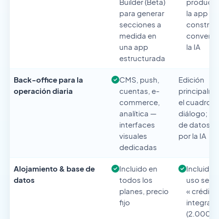
Builder (Beta)
producto
para generar
la app se
secciones a
construy
medida en
convers
una app
la IA
estructurada
Back-office para la
CMS, push,
Edición
operación diaria
cuentas, e-
principalme
commerce,
el cuadro d
analítica —
diálogo; es
interfaces
de datos in
visuales
por la IA
dedicadas
Alojamiento & base de
Incluido en
Incluido, 
datos
todos los
uso se c
planes, precio
« crédito
fijo
integraci
(2.000 a