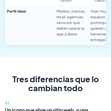
nativo
fuera de 
Perfil ideal
Medios, marcas,
Solo-found
retail, agencias,
equipos int
servicios que
prototipad
deben operar la
quieren un
app a diario
herramient
entregada 
Tres diferencias que lo
cambian todo
01
Un icono que abre un sitio web, o una